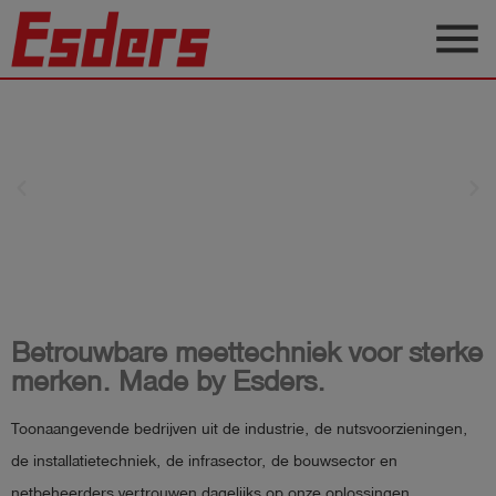
menu
Sectoren
Blog
Producten
Support
Esders
Contact
Meettechniek
Betrouwbare meettechniek voor sterke
Voor Bescherming van
merken. Made by Esders.
Mens en Milieu
Nederlands
Bekijk onze Webshop
Toonaangevende bedrijven uit de industrie, de nutsvoorzieningen,
de installatietechniek, de infrasector, de bouwsector en
account_circle
Login
netbeheerders vertrouwen dagelijks op onze oplossingen