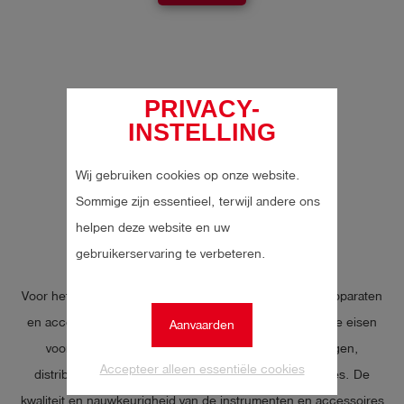
PRIVACY-
INSTELLING
Wij gebruiken cookies op onze website.
Sommige zijn essentieel, terwijl andere ons
helpen deze website en uw
Druk
gebruikerservaring te verbeteren.
Voor het uitvoeren van drukmetingen zijn diverse meetapparaten
en accessoires beschikbaar. Ze moeten voldoen aan de eisen
Aanvaarden
voor inzetbaarheid in gasinstallaties, transportleidingen,
Accepteer alleen essentiële cookies
distributieleidingen, aansluitleidingen en huisinstallaties. De
kwaliteit en nauwkeurigheid van de instrumenten en accessoires