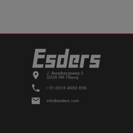
location_on
J. Asselbergsweg 2

5026 RR Tilburg
phone
+31 (0)13 4680 856
email
info@esders.com