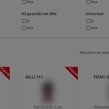
check_box_outline_blank
check_box_outline_blank
Nee
Nee
H2 geschikt tot 30%.
Infrarood
check_box_outline_blank
check_box_outline_blank
Ja
Ja
check_box_outline_blank
check_box_outline_blank
Nee
Nee
Weergaves per pagi
nieuw
nieuw
OLLI H2
TONI D
The OLLI H₂ is an
Robuuste