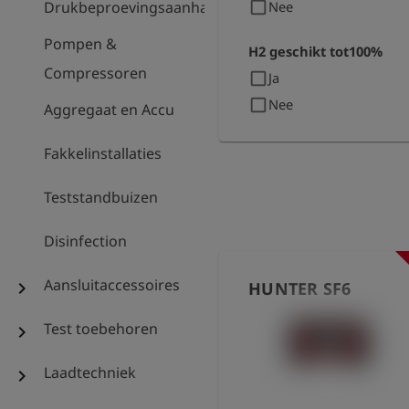
check_box_outline_blank
Drukbeproevingsaanhanger
Nee
Pompen &
H2 geschikt tot100%
Compressoren
check_box_outline_blank
Ja
check_box_outline_blank
Nee
Aggregaat en Accu
Fakkelinstallaties
Teststandbuizen
Disinfection
Aansluitaccessoires
chevron_right
HUNTER SF6
Test toebehoren
chevron_right
Laadtechniek
chevron_right