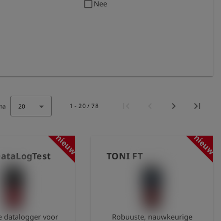
check_box_outline_blank
Nee
1 - 20 / 78
na
20
nieuw
nieuw
ataLogTest
TONI FT
 datalogger voor
Robuuste, nauwkeurige