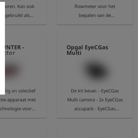
nsoren. Kan ook
flowmeter voor het
n gebruikt als
bepalen van de
ogger met hoge
lekhoeveelheid gas in
solutie voor
binneninstallaties.
ortdurende
Meetbereik: 0 – 8 l/h bij 23
HUNTER -
Opgal EyeCGas
eranderingen.
mbar bedrijfsdruk
ector
Multi
e IP64-behuizing
Bedrijfstijd: > 120 uur met
geïntegreerde
een volledig opgeladen
neten voor
accu, zonder verlichting en
iging en USB-C-
bij een
oelig en selectief
De kit bevat: - EyeCGas
ng. Maximaal
omgevingstemperatuur
tie-apparaat met
Multi camera - 2x EyeCGas
e gebruiken EDS2-
van 20 °C Afmetingen
echnologie voor
accupack - EyeCGas
oren: 2 stuks
behuizing: 14 cm x 6,5 cm
tische inspectie
oplaadstation, 1 accu -
ijd: tot 120 uur bij
x 3 cm Meetklasse: klasse
ondergrondse
EyeCGas Multi
 opgeladen accu,
L Gewicht apparaat: ca.
pleidingen met
opbergkoffer - EyeCGas