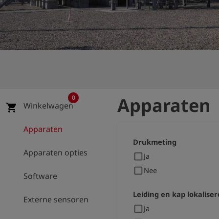
shield
Registratie
0
Apparaten
Winkelwagen
shopping_cart
Apparaten
Drukmeting
Apparaten opties
check_box_outline_blank
Ja
check_box_outline_blank
Nee
Software
Leiding en kap lokalise
Externe sensoren
check_box_outline_blank
Ja