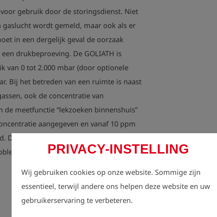
 voor gebruik door de storingsdienst. Niet
Afmetingen:		        200 x 100 x 87 mm

Gewicht:		        ca. 1.250 g

een gaslucht wordt gemeld, maar ook als er
ATEX certificering:	ll 2G Ex ib d llB T3/T4 G
oet in een dergelijk geval de oorzaak
ATEX E 079 X

n een drukbeproeving. De GOLIATH is
k van 0 tot 2.000 mbar (door optionele
ar. Bij het betreden van een ruimte is naast
gassen, ook de concentratie van
n de meetfunctie “lekzoeken binnenshuis”
oncentratie aangegeven en vanaf 10 ppm
d. De monteur wordt zo optisch en
PRIVACY-INSTELLING
roblemen met de gasafvoer gewezen.
Eige
Wij gebruiken cookies op onze website. Sommige zijn
essentieel, terwijl andere ons helpen deze website en uw
gebruikerservaring te verbeteren.
Bewez