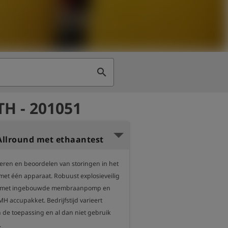
search
H - 201051
llround met ethaantest
seren en beoordelen van storingen in het 
met één apparaat. Robuust explosieveilig 
 met ingebouwde membraanpomp en 
H accupakket. Bedrijfstijd varieert 
n de toepassing en al dan niet gebruik 

