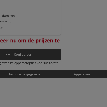
 lekzoeken

emlucht

gat

aking

reer nu om de prijzen te
uiverheid

tune
Configureer
e gewenste apparaatopties voor uw toestel.
Technische gegevens
Apparatuur
el)

tioneel)
