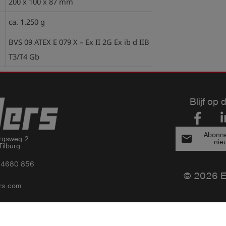
200 x 100 x 87 mm
ca. 1.250 g
BVS 09 ATEX E 079 X – Ex II 2G Ex ib d IIB
T3/T4 Gb
Blijf op 
Abonne
email
rgsweg 2

nie
ilburg
3 4680 856
© 2026 Es
rs.com
Privacy Statement
Bedrijfsinformatie
Algemene Voorwaarden