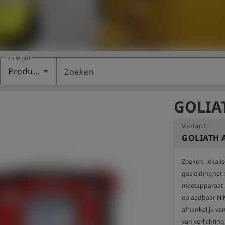
categorie
Producten
Zoeken
GOLIAT
Variant:
GOLIATH A
Zoeken, lokali
gasleidingnet 
meetapparaat
oplaadbaar NiM
afhankelijk va
van verlichting. 