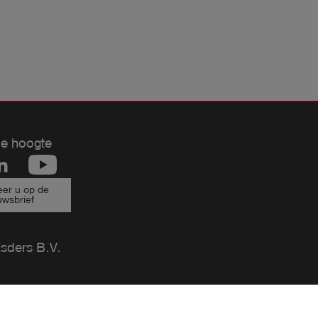
de hoogte
er u op de
uwsbrief
ders B.V.