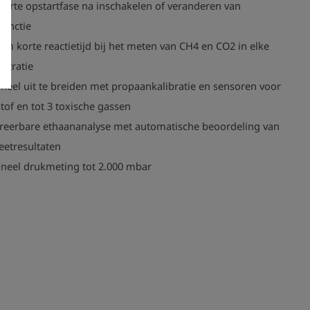
korte opstartfase na inschakelen of veranderen van
functie
em korte reactietijd bij het meten van CH4 en CO2 in elke
ntratie
neel uit te breiden met propaankalibratie en sensoren voor
tof en tot 3 toxische gassen
reerbare ethaananalyse met automatische beoordeling van
etresultaten
neel drukmeting tot 2.000 mbar