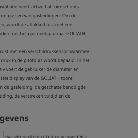
nstallatie heeft zichzelf al ruimschoots
n ontgassen van gasleidingen. Om de
n, wordt de affakkelbuis, met een
onden met het gasmeetapparaat GOLIATH.
erust met een verschildruksensor waarmee
druk in de pitotbuis wordt bepaald. In het
 v voert de gebruiker de diameter en
. Het display van de GOLIATH toont
in de gasleiding, de geschatte benodigde
eiding, de verstreken vultijd en de
egevens
Verlicht grafisch LCD display met 128 x