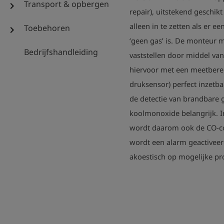
Transport & opbergen
chevron_right
repair),
uitstekend geschikt
alleen in te zetten als er 
Toebehoren
chevron_right
‘geen gas’ is. De monteur m
Bedrijfshandleiding
vaststellen door middel va
hiervoor met een meetberei
druksensor) perfect inzetba
de detectie van brandbare 
koolmonoxide belangrijk. I
wordt daarom ook de CO-c
wordt een alarm geactiveer
akoestisch op mogelijke p