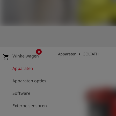
shield
Registratie
0
arrow_right
Apparaten
GOLIATH
Winkelwagen
shopping_cart
Apparaten
Apparaten opties
Software
Externe sensoren