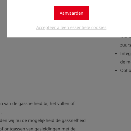
Zeer 
meet
Aanvaarden
Extre
Accepteer alleen essentiële cookies
conce
Optio
zuurs
Integ
de me
Optio
 van de gassnelheid bij het vullen of
.
den wij nu de mogelijkheid de gassnelheid
 of ontgassen van gasleidingen met de