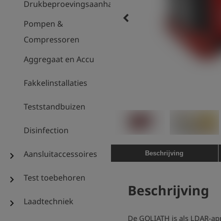
Drukbeproevingsaanhanger
keyboard_arrow_left
Pompen &
Compressoren
Aggregaat en Accu
Fakkelinstallaties
Teststandbuizen
Disinfection
Aansluitaccessoires
Beschrijving
chevron_right
Test toebehoren
chevron_right
Beschrijving
Laadtechniek
chevron_right
De GOLIATH is
als LDAR-app