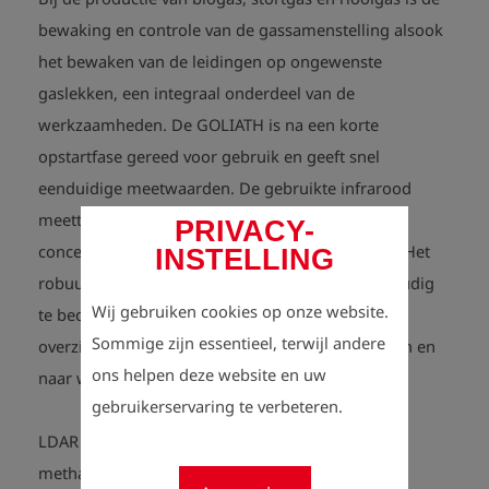
bewaking en controle van de gassamenstelling alsook
het bewaken van de leidingen op ongewenste
gaslekken, een integraal onderdeel van de
werkzaamheden.
De GOLIATH is na een korte
opstartfase gereed voor gebruik en geeft snel
eenduidige meetwaarden.
De gebruikte infrarood
meettechniek geeft binnen 10 seconden de
PRIVACY-
concentraties van methaan en kooldioxide weer.
Het
INSTELLING
robuuste en stootvaste meetinstrument is eenvoudig
Wij gebruiken cookies op onze website.
te bedienen. Alle meetwaarden kunnen op het
Sommige zijn essentieel, terwijl andere
overzichtelijke, verlichte display afgelezen worden en
ons helpen deze website en uw
naar wens worden opgeslagen.
gebruikerservaring te verbeteren.
LDAR (leak detection and repair) - lekdetectie van
methaan en kooldioxide