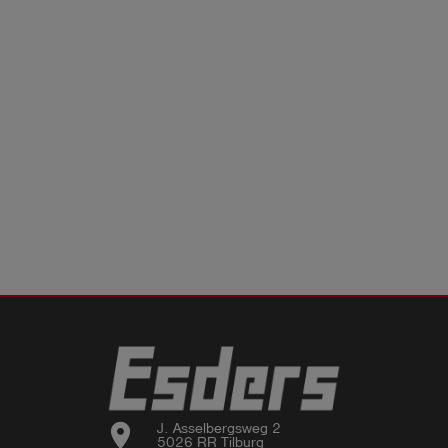
location_on
J. Asselbergsweg 2

5026 RR Tilburg