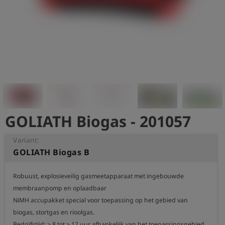
shield
Registratie
GOLIATH Biogas - 201057
Variant:
GOLIATH Biogas B
Robuust, explosieveilig gasmeetapparaat met ingebouwde 
membraanpomp en oplaadbaar

NiMH accupakket special voor toepassing op het gebied van 
biogas, stortgas en rioolgas.

Bedrijfstijd: > 8 tot > 12 uur afhankelijk van het toepassingsgebied 