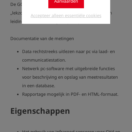
Aanvaarden
De GOLIATH Biogas heeft ook het menupunt
„lekzoeken“. Hiermee is het mogelijk lekkages aan
Accepteer alleen essentiële cookies
leidingen en verbindingen op te sporen.
Documentatie van de metingen
Data rechtstreeks uitlezen naar pc via
laad- en
communicatiestation
.
Netwerk pc-software met uitgebreide functies
voor beschrijving en opslag van meetresultaten
in een database.
Rapportage mogelijk in PDF- en HTML-formaat.
Eigenschappen
Het gebruik van infrarood sensoren voor CH4 en