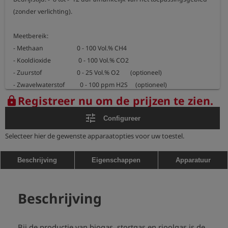
(zonder verlichting).

Meetbereik:

- Methaan                      0 - 100 Vol.% CH4

- Kooldioxide                  0 - 100 Vol.% CO2

- Zuurstof                       0 - 25 Vol.% O2       (optioneel)

- Zwavelwaterstof          0 - 100 ppm H2S     (optioneel)

- Zwavelwaterstof          0 - 2.000 ppm H2S   (optioneel)

Registreer nu om de prijzen te zien.
lock
tune
Configureer
Afmetingen: 200 x 100 x 87 mm

Gewicht: ca. 1.200 g

Selecteer hier de gewenste apparaatopties voor uw toestel.
Explosieveilig meetapparaat:

Beschrijving
Eigenschappen
Apparatuur
ATEX certificering: II 2G Ex ib d IIB T3/T4 Gb

                                       BVS 09 ATEX E 079 X

Beschrijving
Temperatuurbereik: -10 °C <= Ta <= +40 °C
Bij de productie van biogas, stortgas en rioolgas is de