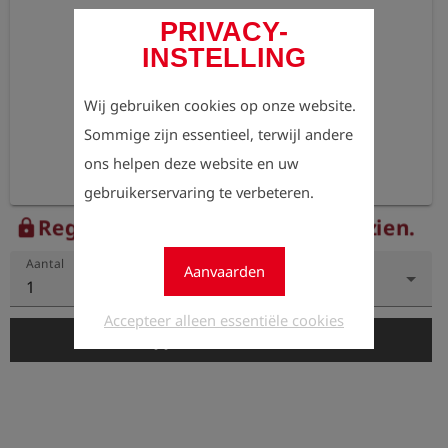
PRIVACY-
INSTELLING
Wij gebruiken cookies op onze website.
Sommige zijn essentieel, terwijl andere
ons helpen deze website en uw
gebruikerservaring te verbeteren.
Registreer nu om de prijzen te zien.
lock
Aantal
Aanvaarden
1
Accepteer alleen essentiële cookies
add_shopping_cart
In de winkelwagen