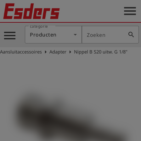
menu
categorie
Sectoren
menu
search
Producten
Zoeken
Blog
arrow_right
arrow_right
Aansluitaccessoires
Adapter
Nippel B S20 uitw. G 1/8"
Producten
Support
Esders
Contact
er
Nederlands
account_circle
Login