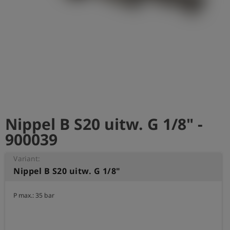
shield
Registratie
Nippel B S20 uitw. G 1/8" -
900039
Variant:
Nippel B S20 uitw. G 1/8"
P max.: 35 bar