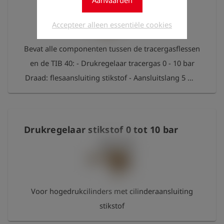
Aanvaarden
Accepteer alleen essentiële cookies
Bevat alle componenten tussen de tracergasflessen
en de TIB 40: - Drukregelaar tracergas 0 - 10 bar
Draad: flesaansluiting stikstof - Aansluitslang 5 m -
Overdrukventiel - Verbindingsstuk nippel S21 naar
1/2" buitendraad
Drukregelaar stikstof 0 tot 10 bar
Voor hogedrukcilinders met cilinderaansluiting
stikstof