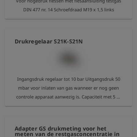
Voor hogedruk flessen met flesaansluiting testgas
DIN 477 nr. 14 Schroefdraad M19 x 1,5 links
Drukregelaar S21K-S21N
Ingangsdruk regelaar tot 10 bar Uitgangsdruk 50
mbar voor inlaten van gas wanneer er nog geen
controle apparaat aanwezig is. Capaciteit met 5 m
slang: bij 1 bar voordruk ca. 2,4 m³/h bij 5 bar
voordruk ca. 2,8 m³/h
Adapter GS drukmeting voor het
meten van de restgasconcentratie in