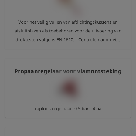
shield
Registratie
Voor het veilig vullen van afdichtingskussens en
afsluitblazen als toebehoren voor de uitvoering van
druktesten volgens EN 1610. - Controlemanometer
- Veiligheidsoverdrukventiel vast ingesteld op 2,6
bar - Kogelkraan voor het vullen of aflaten van
druk - Persluchtnippel aan de inlaat-/uitlaatzijde
Propaanregelaar voor vlamontsteking
Traploos regelbaar: 0,5 bar - 4 bar