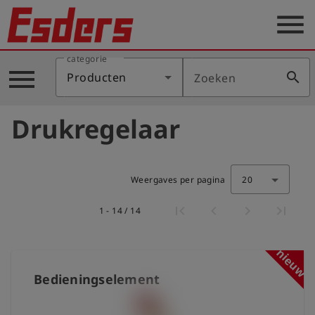
menu
categorie
Sectoren
menu
search
Producten
Zoeken
Blog
Drukregelaar
Producten
Support
Weergaves per pagina
20
Esders
1 - 14 / 14
Contact
er
nieuw
Nederlands
Bedieningselement
account_circle
Login