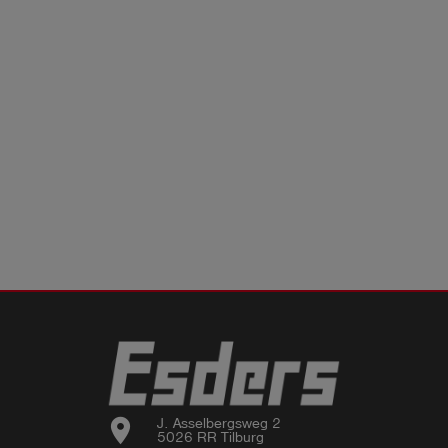
location_on
J. Asselbergsweg 2

5026 RR Tilburg