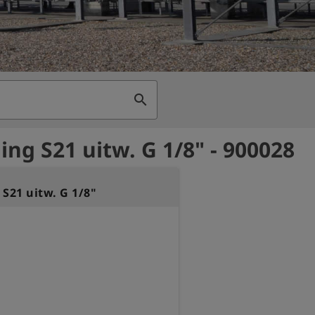
search
ing S21 uitw. G 1/8" - 900028
S21 uitw. G 1/8"