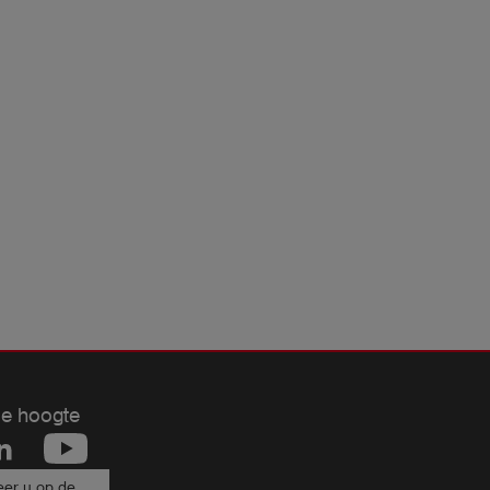
de hoogte
er u op de