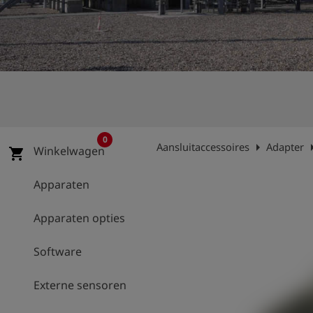
shield
Registratie
0
arrow_right
arrow
Aansluitaccessoires
Adapter
Winkelwagen
shopping_cart
Apparaten
Apparaten opties
Software
Externe sensoren