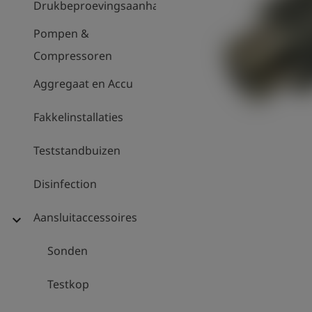
Drukbeproevingsaanhanger
Pompen &
Compressoren
Aggregaat en Accu
Fakkelinstallaties
Teststandbuizen
Disinfection
Aansluitaccessoires
expand_more
Sonden
Testkop