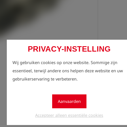
Registr
PRIVACY-INSTELLING
lock
zien.
Wij gebruiken cookies op onze website. Sommige zijn
Aantal
essentieel, terwijl andere ons helpen deze website en uw
1
gebruikerservaring te verbeteren.
Aanvaarden
Accepteer alleen essentiële cookies