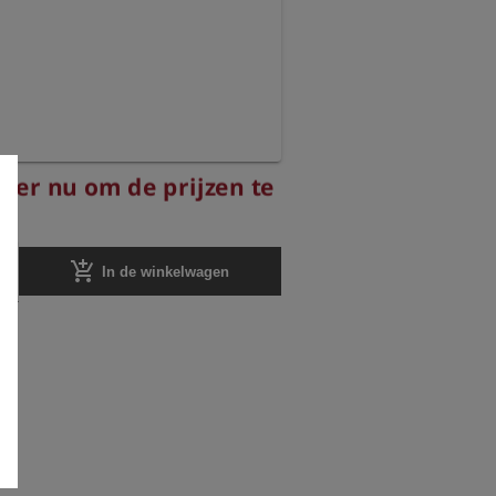
eer nu om de prijzen te
add_shopping_cart
In de winkelwagen