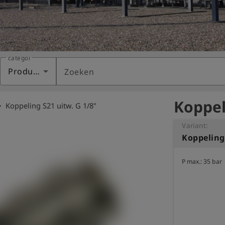
categorie
Producten
Zoeken
Koppel
_right
Koppeling S21 uitw. G 1/8"
Variant:
Koppeling 
P max.: 35 bar