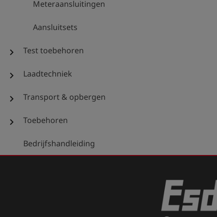
Meteraansluitingen
Aansluitsets
Test toebehoren
chevron_right
Laadtechniek
chevron_right
Transport & opbergen
chevron_right
Toebehoren
chevron_right
Bedrijfshandleiding