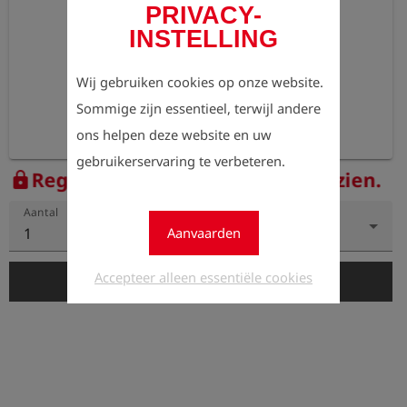
PRIVACY-
INSTELLING
Wij gebruiken cookies op onze website.
Sommige zijn essentieel, terwijl andere
ons helpen deze website en uw
gebruikerservaring te verbeteren.
Registreer nu om de prijzen te zien.
lock
Aantal
1
Aanvaarden
Accepteer alleen essentiële cookies
add_shopping_cart
In de winkelwagen