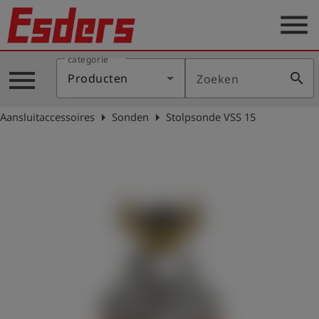
menu
categorie
Sectoren
menu
search
Producten
Zoeken
Blog
arrow_right
arrow_right
Aansluitaccessoires
Sonden
Stolpsonde VSS 15
Producten
Support
Esders
Contact
er
Nederlands
account_circle
Login