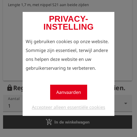
Lengte 1,7 m, met nippel S21 aan beide zijden
PRIVACY-
INSTELLING
Wij gebruiken cookies op onze website.
Sommige zijn essentieel, terwijl andere
ons helpen deze website en uw
gebruikerservaring te verbeteren.
Registreer nu om de prijzen te zien.
lock
Aanvaarden
Aantal
1
Accepteer alleen essentiële cookies
add_shopping_cart
In de winkelwagen