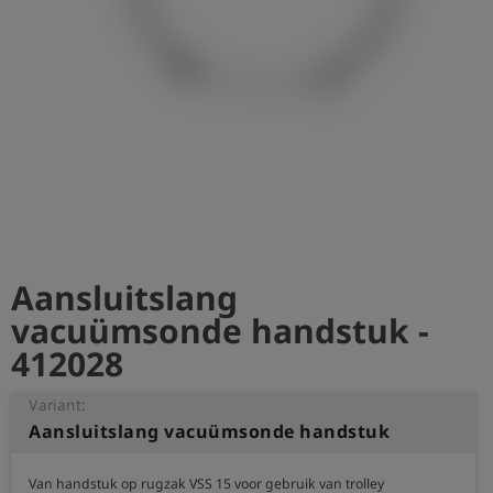
shield
Registratie
Aansluitslang
vacuümsonde handstuk -
412028
Variant:
Aansluitslang vacuümsonde handstuk
Van handstuk op rugzak VSS 15 voor gebruik van trolley
