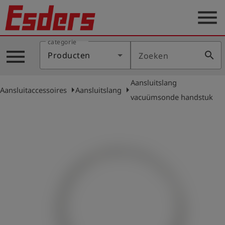
menu
categorie
Sectoren
menu
search
Producten
Zoeken
Blog
Aansluitslang
Producten
arrow_right
arrow_right
Aansluitaccessoires
Aansluitslang
vacuümsonde handstuk
Support
Esders
Contact
er
Nederlands
account_circle
Login