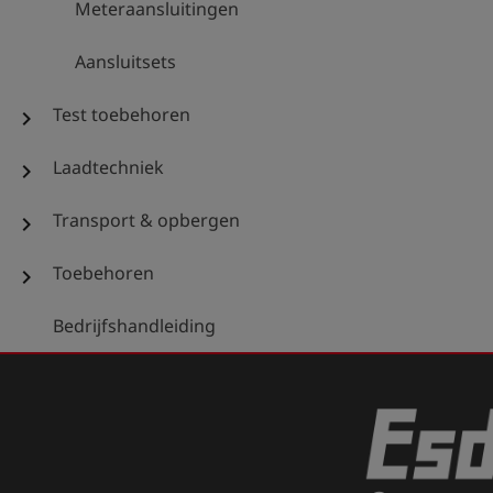
Meteraansluitingen
Aansluitsets
Test toebehoren
chevron_right
Laadtechniek
chevron_right
Transport & opbergen
chevron_right
Toebehoren
chevron_right
Bedrijfshandleiding