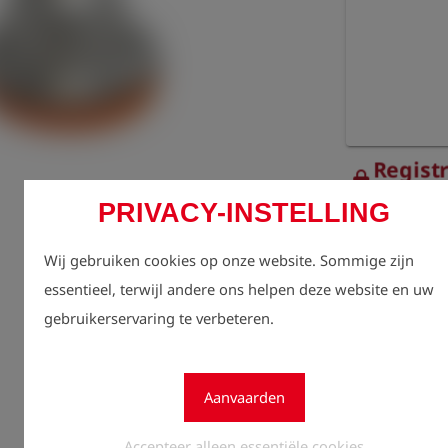
Registr
lock
zien.
PRIVACY-INSTELLING
Aantal
1
Wij gebruiken cookies op onze website. Sommige zijn
essentieel, terwijl andere ons helpen deze website en uw
gebruikerservaring te verbeteren.
Aanvaarden
Accepteer alleen essentiële cookies