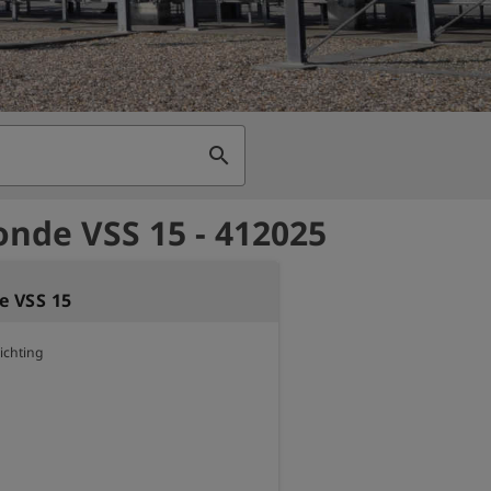
search
onde VSS 15 - 412025
e VSS 15
ichting