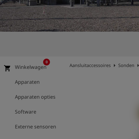
shield
Registratie
0
arrow_right
arrow_
Aansluitaccessoires
Sonden
Winkelwagen
shopping_cart
Apparaten
Apparaten opties
Software
Externe sensoren