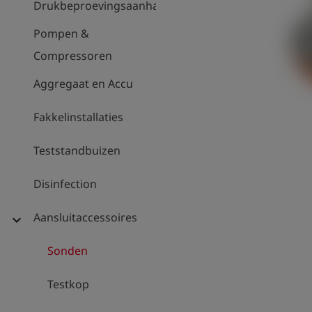
Drukbeproevingsaanhanger
Pompen &
Compressoren
Aggregaat en Accu
Fakkelinstallaties
Teststandbuizen
Disinfection
Aansluitaccessoires
expand_more
Sonden
Testkop