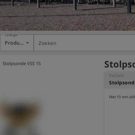
categorie
Producten
Zoeken
Stolps
right
Stolpsonde VSS 15
Variant:
Stolpsond
Met 10 mm afd