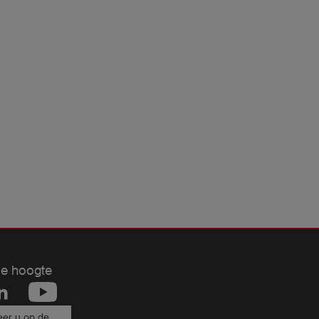
de hoogte
er u op de