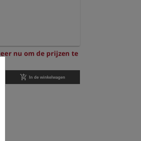
eer nu om de prijzen te
add_shopping_cart
In de winkelwagen