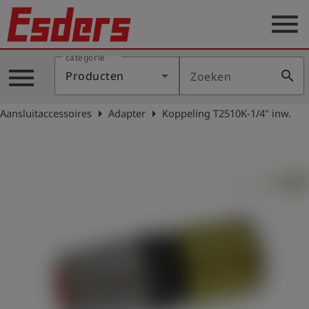
menu
categorie
Sectoren
menu
search
Producten
Zoeken
Blog
arrow_right
arrow_right
Aansluitaccessoires
Adapter
Koppeling T2510K-1/4" inw.
Producten
Support
Esders
Contact
er
Nederlands
account_circle
Login