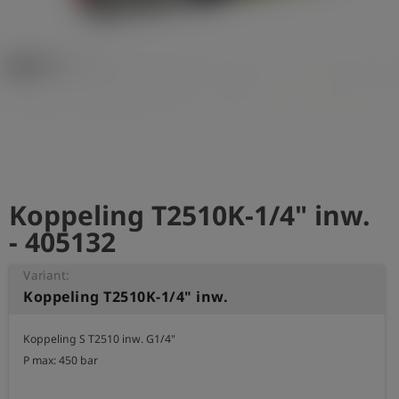
shield
Registratie
Koppeling T2510K-1/4" inw.
- 405132
Variant:
Koppeling T2510K-1/4" inw.
Koppeling S T2510 inw. G1/4"

P max: 450 bar