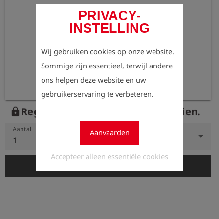
PRIVACY-
INSTELLING
Wij gebruiken cookies op onze website.
Sommige zijn essentieel, terwijl andere
ons helpen deze website en uw
gebruikerservaring te verbeteren.
Registreer nu om de prijzen te zien.
lock
Aantal
Aanvaarden
1
Accepteer alleen essentiële cookies
add_shopping_cart
In de winkelwagen