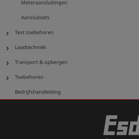
Meteraansluitingen
Aansluitsets
Test toebehoren
chevron_right
Laadtechniek
chevron_right
Transport & opbergen
chevron_right
Toebehoren
chevron_right
Bedrijfshandleiding