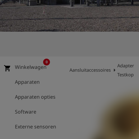
shield
Registratie
0
Adapter
Winkelwagen
shopping_cart
arrow_right
Aansluitaccessoires
Testkop
Apparaten
Apparaten opties
Software
Externe sensoren