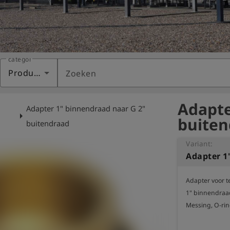
categorie
Producten
Zoeken
Adapte
Adapter 1" binnendraad naar G 2"
arrow_right
buiten
buitendraad
Variant:
Adapter voor t
1" binnendraad
Messing, O-rin