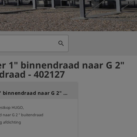
search
r 1" binnendraad naar G 2"
draad - 402127
Adapter 1" binnendraad naar G 2" buitendraad
estkop HUGO, 

 naar G 2 " buitendraad

g afdichting