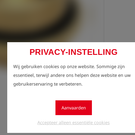
PRIVACY-INSTELLING
Regist
lock
zien.
Wij gebruiken cookies op onze website. Sommige zijn
essentieel, terwijl andere ons helpen deze website en uw
Aantal
gebruikerservaring te verbeteren.
1
Aanvaarden
Accepteer alleen essentiële cookies