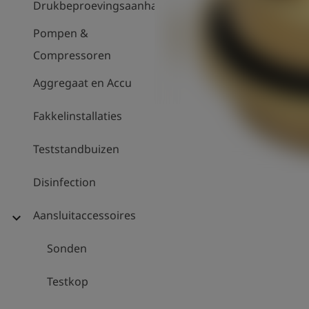
Drukbeproevingsaanhanger
Pompen &
Compressoren
Aggregaat en Accu
Fakkelinstallaties
Teststandbuizen
Disinfection
Aansluitaccessoires
expand_more
Sonden
Testkop