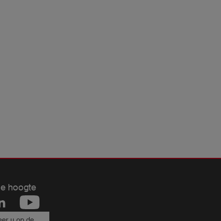
de hoogte
er u op de