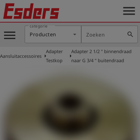
menu
categorie
Sectoren
menu
search
Producten
Zoeken
Blog
Adapter
Adapter 2 1/2 " binnendraad
Producten
arrow_right
arrow_right
Aansluitaccessoires
Testkop
naar G 3/4 " buitendraad
Support
Esders
Contact
er
Nederlands
account_circle
Login