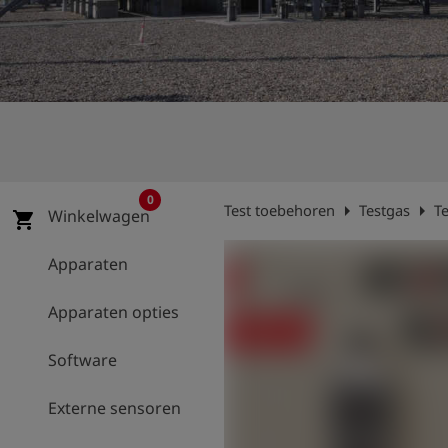
shield
Registratie
0
arrow_right
arrow_right
Test toebehoren
Testgas
T
Winkelwagen
shopping_cart
Apparaten
Apparaten opties
Software
Externe sensoren