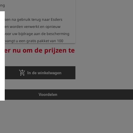
ing

flessen na gebruik terug naar Esders 
essen worden verwerkt en opnieuw 
nk voor uw bijdrage aan de bescherming 
 ontvangt u een gratis pakket van 100 
reer nu om de prijzen te
add_shopping_cart
In de winkelwagen
Voordelen