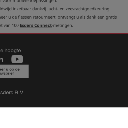
l voor mobiele toepassingen.
dwijd inzetbaar dankzij lucht- en zeevrachtgoedkeuring.
er u de flessen retourneert, ontvangt u als dank een gratis
et van 100
Esders Connect
-metingen.
de hoogte
er u op de
uwsbrief
ders B.V.