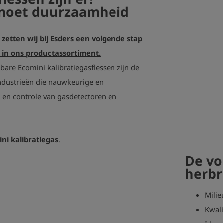
tmoet duurzaamheid
 zetten wij bij Esders een volgende stap
in ons productassortiment.
are Ecomini kalibratiegasflessen zijn de
industrieën die nauwkeurige en
ie en controle van gasdetectoren en
ni kalibratiegas
.
De vo
herbr
Milie
Kwali