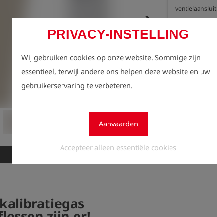
ventielaansluit
keyboard_arrow_right
PRIVACY-INSTELLING
Stuur de lege 
GmbH. Deze fl
gevuld. Als da
Wij gebruiken cookies op onze website. Sommige zijn
van het milieu
essentieel, terwijl andere ons helpen deze website en uw
Regist
gebruikerservaring te verbeteren.
lock
zien.
Aantal
1
Aanvaarden
Accepteer alleen essentiële cookies
Nieuw
kalibratiegas
lessen zijn er!