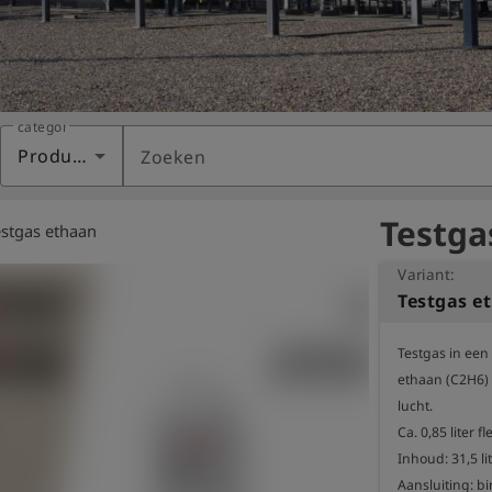
categorie
Producten
Zoeken
Testga
estgas ethaan
Variant:
Testgas e
Testgas in een
ethaan (C2H6) 
lucht.

Ca. 0,85 liter fl
Inhoud: 31,5 lit
Aansluiting: b