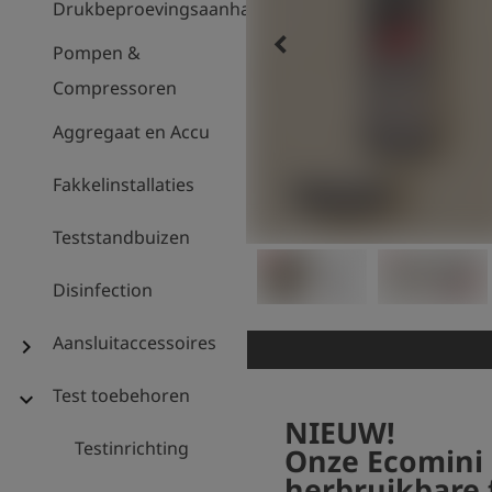
Drukbeproevingsaanhanger
keyboard_arrow_left
Pompen &
Compressoren
Aggregaat en Accu
Fakkelinstallaties
Teststandbuizen
Disinfection
Aansluitaccessoires
chevron_right
Test toebehoren
expand_more
NIEUW!
Testinrichting
Onze Ecomini 
herbruikbare f