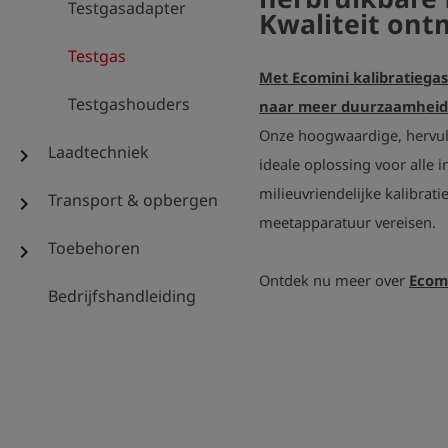
Testgasadapter
Kwaliteit on
Testgas
Met Ecomini kalibratiegas
Testgashouders
naar meer duurzaamheid 
Onze hoogwaardige, hervulb
Laadtechniek
chevron_right
ideale oplossing voor alle 
milieuvriendelijke kalibrat
Transport & opbergen
chevron_right
meetapparatuur vereisen.
Toebehoren
chevron_right
Ontdek nu meer over
Ecomi
Bedrijfshandleiding