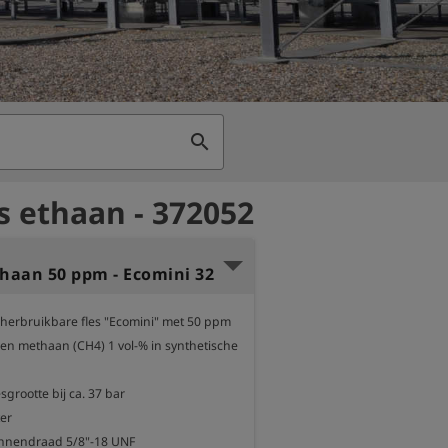
search
s ethaan - 372052
thaan 50 ppm - Ecomini 32
 herbruikbare fles "Ecomini" met 50 ppm 
en methaan (CH4) 1 vol-% in synthetische 
esgrootte bij ca. 37 bar

er

innendraad 5/8"-18 UNF 