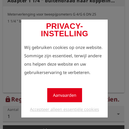
Adapter 1 1/4 " buitendraad naar koppeling S20 en koppeling S21
Meterverlenging voor tweepijpsmeters G 4/G 6 DN 25

1 1/4 " buitendraad naar koppeling S20 en koppeling S21
PRIVACY-
INSTELLING
Wij gebruiken cookies op onze website.
Sommige zijn essentieel, terwijl andere
ons helpen deze website en uw
gebruikerservaring te verbeteren.
Aanvaarden
Registreer nu om de prijzen te zien.
lock
Accepteer alleen essentiële cookies
Aantal
1