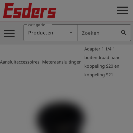
menu
categorie
Sectoren
menu
search
Producten
Zoeken
Blog
Adapter 1 1/4 "
Producten
buitendraad naar
arrow_right
arrow_right
Aansluitaccessoires
Meteraansluitingen
Support
koppeling S20 en
koppeling S21
Esders
Contact
er
Nederlands
account_circle
Login