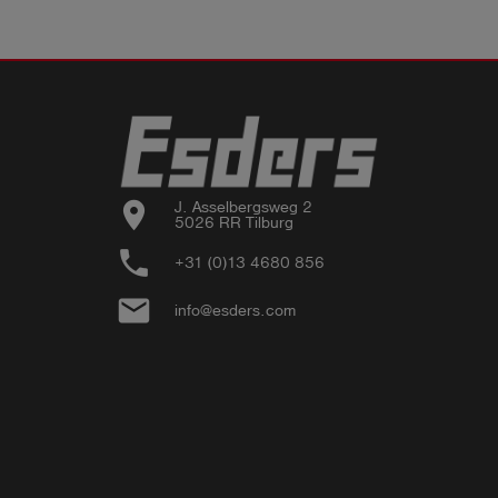
location_on
J. Asselbergsweg 2

5026 RR Tilburg
phone
+31 (0)13 4680 856
email
info@esders.com