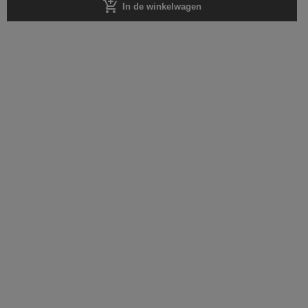
add_shopping_cart
In de winkelwagen