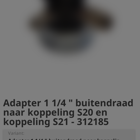
shield
Registratie
Adapter 1 1/4 " buitendraad
naar koppeling S20 en
koppeling S21 - 312185
Variant: