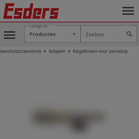
menu
categorie
Sectoren
menu
search
Producten
Zoeken
Blog
arrow_right
arrow_right
Aansluitaccessoires
Adapter
Kogelkraan voor persstop
Producten
Support
Esders
Contact
er
Nederlands
account_circle
Login