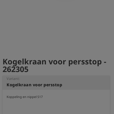
shield
Registratie
Kogelkraan voor persstop -
262305
Variant:
Kogelkraan voor persstop
Koppeling en nippel S17