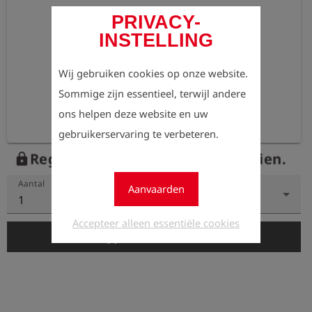
PRIVACY-
INSTELLING
Wij gebruiken cookies op onze website.
Sommige zijn essentieel, terwijl andere
ons helpen deze website en uw
gebruikerservaring te verbeteren.
Registreer nu om de prijzen te zien.
lock
Aantal
Aanvaarden
1
Accepteer alleen essentiële cookies
add_shopping_cart
In de winkelwagen