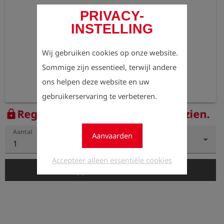
PRIVACY-
INSTELLING
Wij gebruiken cookies op onze website.
Sommige zijn essentieel, terwijl andere
ons helpen deze website en uw
gebruikerservaring te verbeteren.
Registreer nu om de prijzen te zien.
lock
Aantal
Aanvaarden
1
Accepteer alleen essentiële cookies
add_shopping_cart
In de winkelwagen