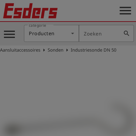
menu
categorie
Sectoren
menu
search
Producten
Zoeken
Blog
arrow_right
arrow_right
Aansluitaccessoires
Sonden
Industriesonde DN 50
Producten
Support
Esders
Contact
er
Nederlands
account_circle
Login