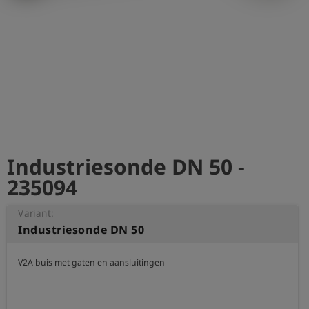
shield
Registratie
Industriesonde DN 50 -
235094
Variant:
Industriesonde DN 50
V2A buis met gaten en aansluitingen