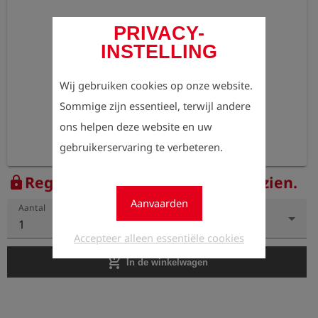
PRIVACY-
INSTELLING
Wij gebruiken cookies op onze website.
Sommige zijn essentieel, terwijl andere
ons helpen deze website en uw
gebruikerservaring te verbeteren.
Registreer nu om de prijzen te zien.
lock
Aanvaarden
Aantal
1
Accepteer alleen essentiële cookies
add_shopping_cart
In de winkelwagen