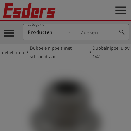
menu
categorie
Sectoren
menu
search
Producten
Zoeken
Blog
Dubbele nippels met
Dubbelnippel uitw.
Producten
arrow_right
arrow_right
Toebehoren
schroefdraad
1/4"
Support
Esders
Contact
er
Nederlands
account_circle
Login