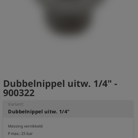
shield
Registratie
Dubbelnippel uitw. 1/4" -
900322
Variant:
Dubbelnippel uitw. 1/4"
Messing vernikkeld

P max.: 25 bar