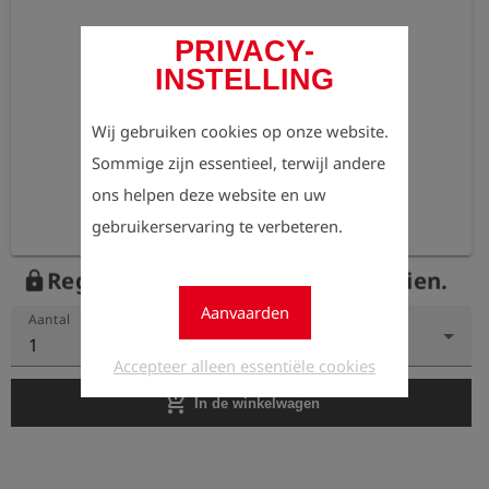
PRIVACY-
INSTELLING
Wij gebruiken cookies op onze website.
Sommige zijn essentieel, terwijl andere
ons helpen deze website en uw
gebruikerservaring te verbeteren.
Registreer nu om de prijzen te zien.
lock
Aanvaarden
Aantal
1
Accepteer alleen essentiële cookies
add_shopping_cart
In de winkelwagen