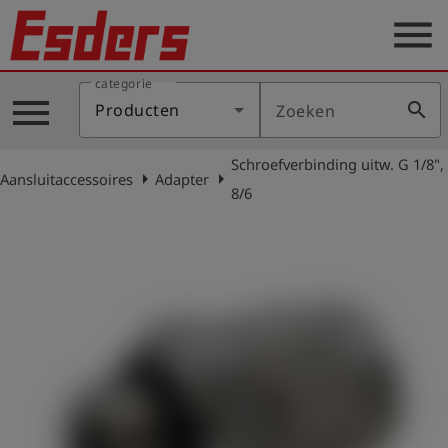
menu
categorie
Sectoren
menu
search
Producten
Zoeken
Blog
Schroefverbinding uitw. G 1/8",
Producten
arrow_right
arrow_right
Aansluitaccessoires
Adapter
8/6
Support
Esders
Contact
er
Nederlands
account_circle
Login