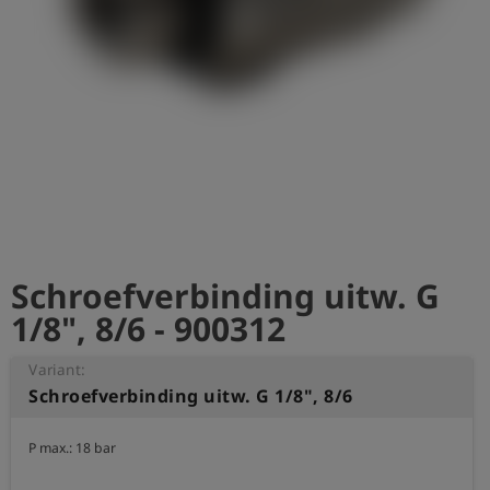
shield
Registratie
Schroefverbinding uitw. G
1/8", 8/6 - 900312
Variant:
Schroefverbinding uitw. G 1/8", 8/6
P max.: 18 bar