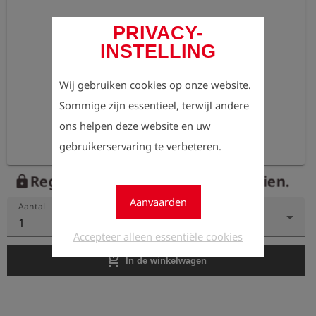
PRIVACY-
INSTELLING
Wij gebruiken cookies op onze website.
Sommige zijn essentieel, terwijl andere
ons helpen deze website en uw
gebruikerservaring te verbeteren.
Registreer nu om de prijzen te zien.
lock
Aanvaarden
Aantal
1
Accepteer alleen essentiële cookies
add_shopping_cart
In de winkelwagen