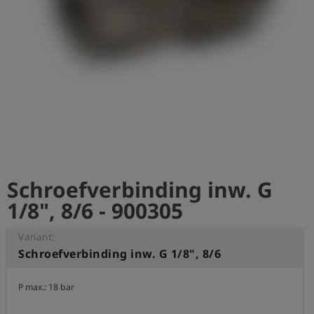
shield
Registratie
Schroefverbinding inw. G
1/8", 8/6 - 900305
Variant:
Schroefverbinding inw. G 1/8", 8/6
P max.: 18 bar