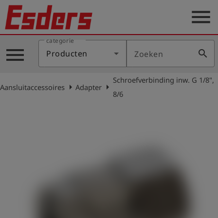
menu
categorie
Sectoren
menu
search
Producten
Zoeken
Blog
Schroefverbinding inw. G 1/8",
Producten
arrow_right
arrow_right
Aansluitaccessoires
Adapter
8/6
Support
Esders
Contact
er
Nederlands
account_circle
Login