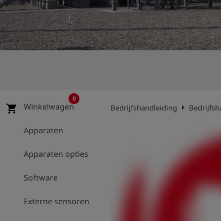
shield
Registratie
0
Winkelwagen
arrow_right
shopping_cart
Bedrijfshandleiding
Bedrijfsh
Apparaten
Apparaten opties
Software
Externe sensoren