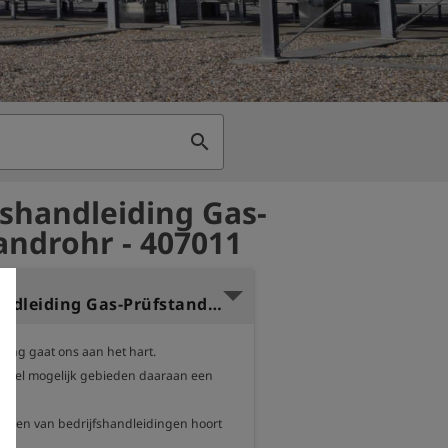
search
fshandleiding Gas-
androhr - 407011
Bedrijfshandleiding Gas-Prüfstandrohr Nederlands
ing gaat ons aan het hart.

zoveel mogelijk gebieden daaraan een 
n.

rukken van bedrijfshandleidingen hoort 