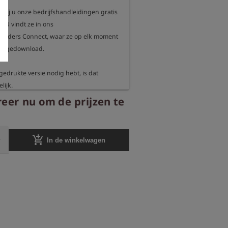
 wij u onze bedrijfshandleidingen gratis 
. U vindt ze in ons

 Esders Connect, waar ze op elk moment 
n gedownload.

gedrukte versie nodig hebt, is dat 
ijk.

0 % van de opbrengst van de geprinte 
reer nu om de prijzen te
idingen aan een goed doel,

voor de bescherming van ons milieu.

add_shopping_cart
In de winkelwagen
e informeren wij u elk jaar voor welk 
 welke organisatie wij deze
