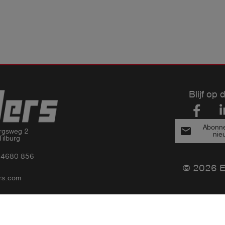
Blijf op 
Abonne
email
rgsweg 2

nie
ilburg
3 4680 856
© 2026 Es
rs.com
Privacy Statement
Bedrijfsinformatie
Algemene Voorwaarden