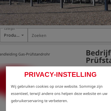
categorie
Producten
Zoeken
Bedrij
andleiding Gas-Prüfstandrohr
Prüfst
Variant:
PRIVACY-INSTELLING
Wij gebruiken cookies op onze website. Sommige zijn
Milieubescherm
essentieel, terwijl andere ons helpen deze website en uw
Wij willen op 
bijdrage levere
gebruikerservaring te verbeteren.
Het (niet) afd
daar ook bij.
