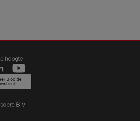
de hoogte
er u op de
uwsbrief
ders B.V.