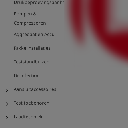
Drukbeproevingsaanhanger
Pompen &
Compressoren
Aggregaat en Accu
Fakkelinstallaties
Teststandbuizen
Disinfection
Aansluitaccessoires
chevron_right
Test toebehoren
chevron_right
Laadtechniek
chevron_right