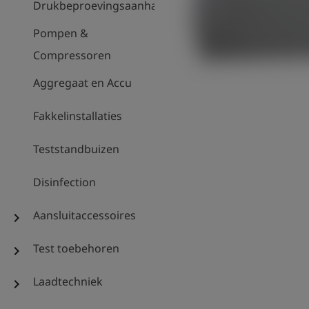
Drukbeproevingsaanhanger
Pompen &
Compressoren
Aggregaat en Accu
Fakkelinstallaties
Teststandbuizen
Disinfection
Aansluitaccessoires
chevron_right
Test toebehoren
chevron_right
Laadtechniek
chevron_right