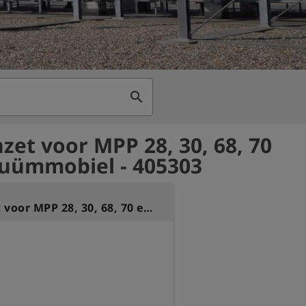
search
nzet voor MPP 28, 30, 68, 70
uümmobiel - 405303
Filterinzet voor MPP 28, 30, 68, 70 en Vacuümmobiel