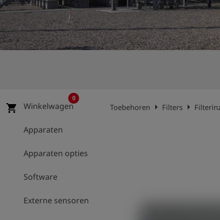
shield
Registratie
0
Winkelwagen
arrow_right
arrow_right
shopping_cart
Toebehoren
Filters
Filteri
Apparaten
Apparaten opties
Software
Externe sensoren