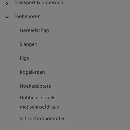
Transport & opbergen
chevron_right
Toebehoren
expand_more
Gereedschap
Slangen
Pigs
Kogelkraan
Hoekadapters
Dubbele nippels
met schroefdraad
Schroefdraadmoffen