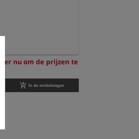
reer nu om de prijzen te
add_shopping_cart
In de winkelwagen