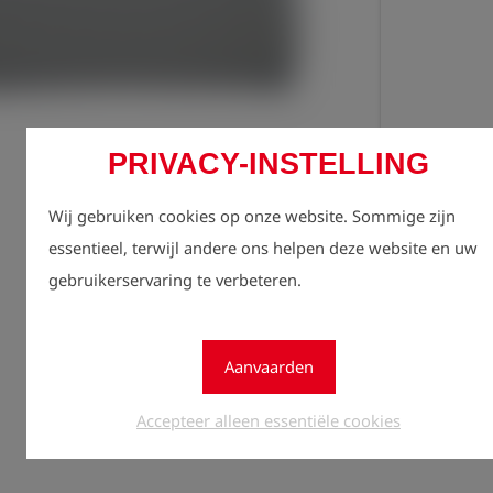
PRIVACY-INSTELLING
Regist
Wij gebruiken cookies op onze website. Sommige zijn
lock
zien.
essentieel, terwijl andere ons helpen deze website en uw
gebruikerservaring te verbeteren.
Aantal
1
Aanvaarden
Accepteer alleen essentiële cookies