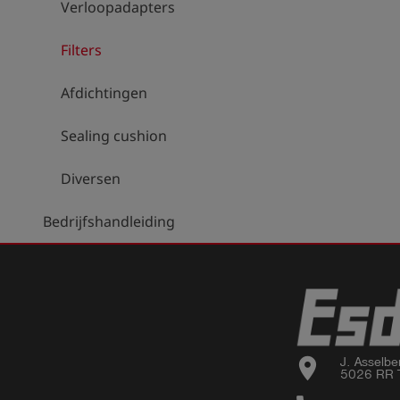
Verloopadapters
Filters
Afdichtingen
Sealing cushion
Diversen
Bedrijfshandleiding
location_on
J. Asselbe
5026 RR T