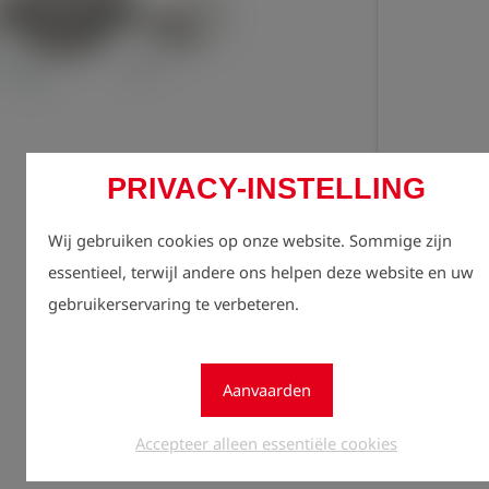
PRIVACY-INSTELLING
Regist
lock
zien.
Wij gebruiken cookies op onze website. Sommige zijn
essentieel, terwijl andere ons helpen deze website en uw
Aantal
gebruikerservaring te verbeteren.
1
Aanvaarden
Accepteer alleen essentiële cookies