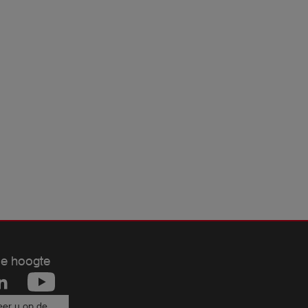
de hoogte
er u op de