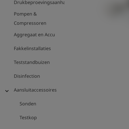
Drukbeproevingsaanhanger
Pompen &
Compressoren
Aggregaat en Accu
Fakkelinstallaties
Teststandbuizen
Disinfection
Aansluitaccessoires
expand_more
Sonden
Testkop