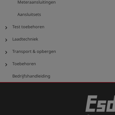
Meteraansluitingen
Aansluitsets
Test toebehoren
chevron_right
Laadtechniek
chevron_right
Transport & opbergen
chevron_right
Toebehoren
chevron_right
Bedrijfshandleiding