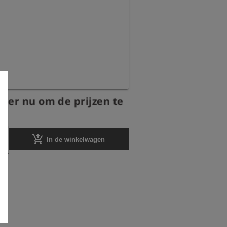
reer nu om de prijzen te
add_shopping_cart
In de winkelwagen