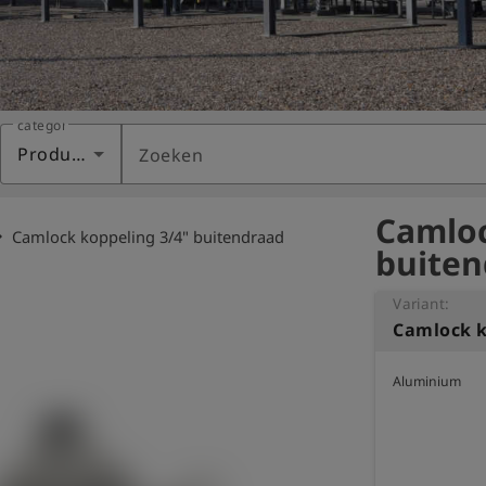
categorie
Producten
Zoeken
Camloc
_right
Camlock koppeling 3/4" buitendraad
buiten
Variant:
Camlock k
Aluminium