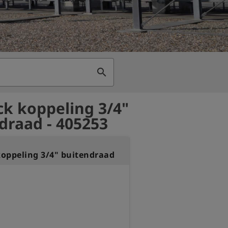
search
k koppeling 3/4"
draad - 405253
oppeling 3/4" buitendraad