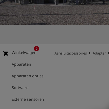
shield
Registratie
0
Winkelwagen
arrow_right
arrow
shopping_cart
Aansluitaccessoires
Adapter
Apparaten
Apparaten opties
Software
Externe sensoren