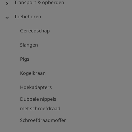
Transport & opbergen
chevron_right
Toebehoren
expand_more
Gereedschap
Slangen
Pigs
Kogelkraan
Hoekadapters
Dubbele nippels
met schroefdraad
Schroefdraadmoffen