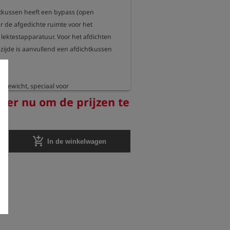
htkussen heeft een bypass (open 
 de afgedichte ruimte voor het 
lektestapparatuur. Voor het afdichten 
zijde is aanvullend een afdichtkussen 
.

chtgewicht, speciaal voor 
gen

reer nu om de prijzen te
oor het aansluiten van lektestapparatuur

lkoppeling NW5 voor het vullen met 
add_shopping_cart
In de winkelwagen
rsluchtkoppeling (in de testkamer) voor 
 van een verbindingsstang

r buisbinnendiameters van 80-150 mm

,5 bar

 natuurrubber met weefselversterking