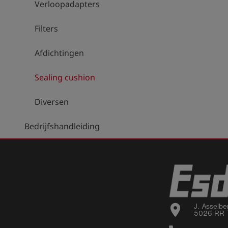
Verloopadapters
Filters
Afdichtingen
Sealing cushion
Diversen
Bedrijfshandleiding
location_on
J. Asselbe
5026 RR T