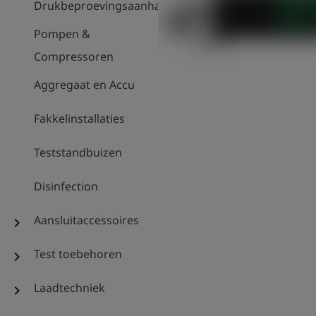
Drukbeproevingsaanhanger
Pompen &
Compressoren
Aggregaat en Accu
Fakkelinstallaties
Teststandbuizen
Disinfection
Aansluitaccessoires
chevron_right
Test toebehoren
chevron_right
Laadtechniek
chevron_right