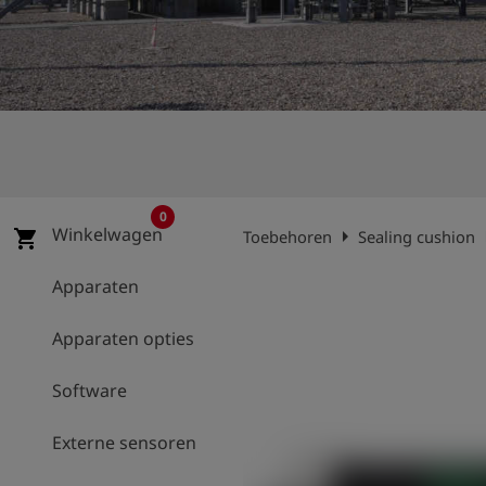
shield
Registratie
0
Winkelwagen
arrow_right
arro
shopping_cart
Toebehoren
Sealing cushion
Apparaten
Apparaten opties
Software
Externe sensoren