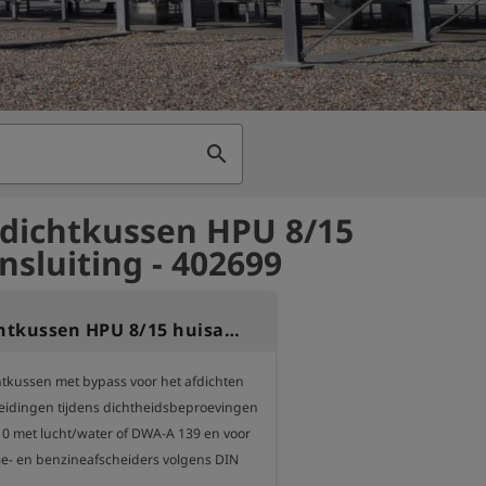
search
fdichtkussen HPU 8/15
nsluiting - 402699
Test-afdichtkussen HPU 8/15 huisaansluiting
chtkussen met bypass voor het afdichten 
leidingen tijdens dichtheidsbeproevingen 
0 met lucht/water of DWA-A 139 en voor 
lie- en benzineafscheiders volgens DIN 