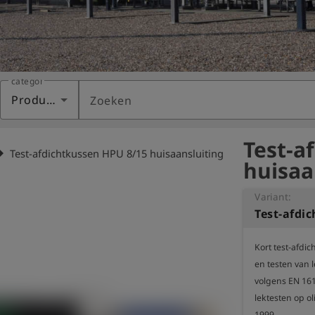
categorie
Producten
Zoeken
Test-a
w_right
Test-afdichtkussen HPU 8/15 huisaansluiting
huisaa
Variant:
Kort test-afdi
en testen van 
volgens EN 161
lektesten op o
1999.
