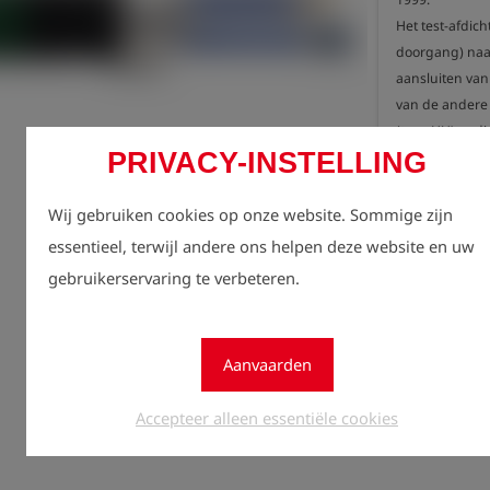
Het test-afdic
doorgang) naar
aansluiten van 
van de andere 
(type HU) nodig
PRIVACY-INSTELLING
- flexibel en li
huisaansluitin
Regist
Wij gebruiken cookies op onze website. Sommige zijn
lock
- met bypass v
zien.
essentieel, terwijl andere ons helpen deze website en uw
- persluchtsne
gebruikerservaring te verbeteren.
Aantal
perslucht

1
- inwendige pe
het aansluiten
Aanvaarden
- geschikt voo
- bedrijfsdruk 2
Accepteer alleen essentiële cookies
- gemaakt van