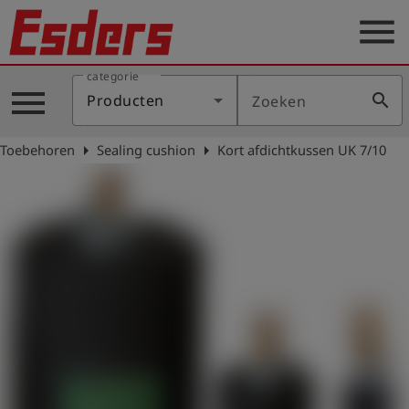
menu
categorie
Sectoren
menu
search
Producten
Zoeken
Blog
arrow_right
arrow_right
Toebehoren
Sealing cushion
Kort afdichtkussen UK 7/10
Producten
Support
Esders
Contact
er
Nederlands
account_circle
Login