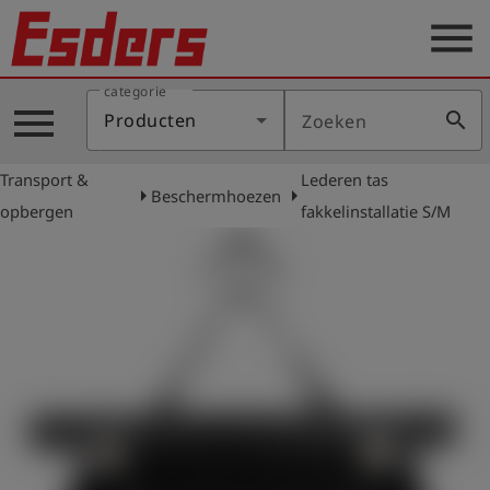
menu
categorie
Sectoren
menu
search
Producten
Zoeken
Blog
Transport &
Lederen tas
Producten
arrow_right
arrow_right
Beschermhoezen
opbergen
fakkelinstallatie S/M
Support
Esders
Contact
er
Nederlands
account_circle
Login