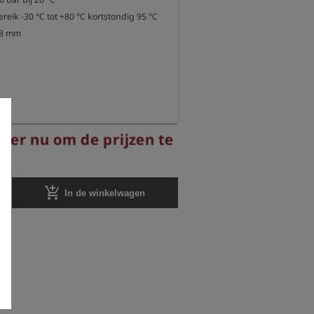
eik -30 °C tot +80 °C kortstondig 95 °C

08 mm
reer nu om de prijzen te
add_shopping_cart
In de winkelwagen