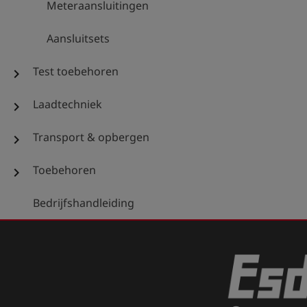
Meteraansluitingen
Aansluitsets
Test toebehoren
chevron_right
Laadtechniek
chevron_right
Transport & opbergen
chevron_right
Toebehoren
chevron_right
Bedrijfshandleiding