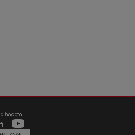
de hoogte
er u op de