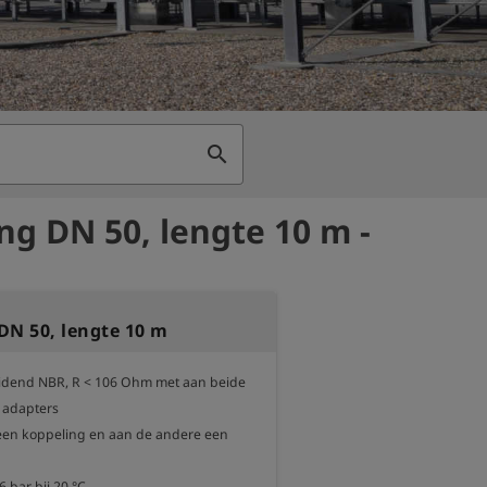
search
ng DN 50, lengte 10 m -
DN 50, lengte 10 m
eidend NBR, R < 106 Ohm met aan beide 
 adapters

een koppeling en aan de andere een 
 bar bij 20 °C
