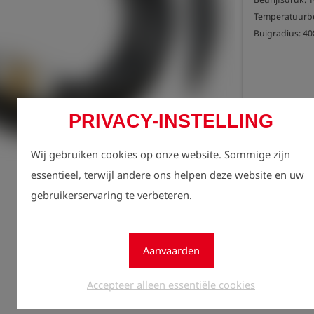
Temperatuurber
Buigradius: 4
PRIVACY-INSTELLING
Regist
lock
zien.
Wij gebruiken cookies op onze website. Sommige zijn
essentieel, terwijl andere ons helpen deze website en uw
Aantal
gebruikerservaring te verbeteren.
1
Aanvaarden
Accepteer alleen essentiële cookies