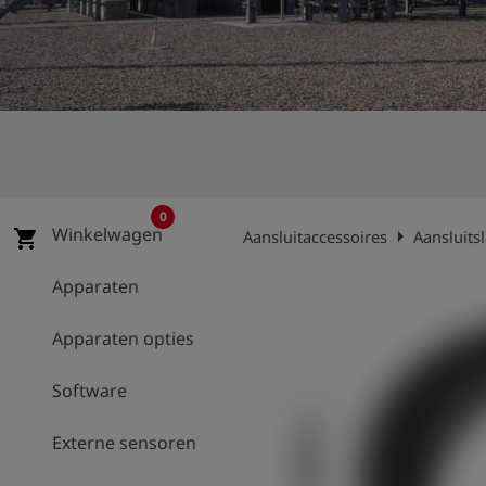
shield
Registratie
0
Winkelwagen
arrow_right
shopping_cart
Aansluitaccessoires
Aansluits
Apparaten
Apparaten opties
Software
Externe sensoren