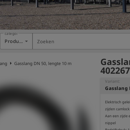
categorie
Producten
Zoeken
Gassla
arrow_right
lang
Gasslang DN 50, lengte 10 m
402267
Variant:
Gasslang 
Elektrisch gel
zijden camlock
Aan een zijde 
nippel

Bedrijfsdruk: 16