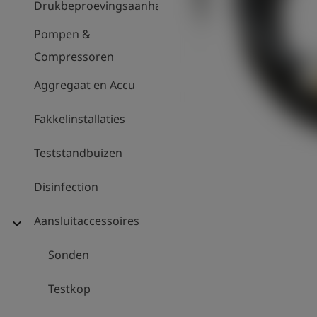
Drukbeproevingsaanhanger
Pompen &
Compressoren
Aggregaat en Accu
Fakkelinstallaties
Teststandbuizen
Disinfection
Aansluitaccessoires
expand_more
Sonden
Testkop