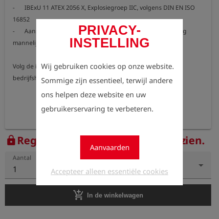
-	IBExU 11 ATEX 2056 X, Explosiegroep IIC, volgens DIN EN ISO 
16852

PRIVACY-
-	Aansluiting via tankwagensysteem, tankwagenkoppeling 
INSTELLING
mannelijk deel aan beide zijden

Wij gebruiken cookies op onze website.
Volg de instructies in de afzonderlijk bijgevoegde 
bedrijfshandleiding!
Sommige zijn essentieel, terwijl andere
ons helpen deze website en uw
gebruikerservaring te verbeteren.
Registreer nu om de prijzen te zien.
lock
Aanvaarden
Aantal
1
Accepteer alleen essentiële cookies
add_shopping_cart
In de winkelwagen