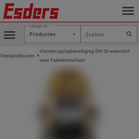
menu
categorie
Sectoren
menu
search
Producten
Zoeken
Blog
Vlamterugslagbeveiliging DN 50 waterstof
Producten
arrow_right
Teststandbuizen
voor Fakkelinstallatie
Support
Esders
Contact
er
Nederlands
account_circle
Login