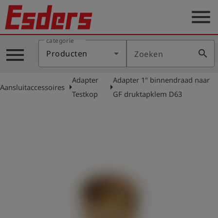
menu
categorie
Sectoren
menu
search
Producten
Zoeken
Blog
Adapter
Adapter 1" binnendraad naar
Producten
arrow_right
arrow_right
Aansluitaccessoires
Testkop
GF druktapklem D63
Support
Esders
Contact
er
Nederlands
account_circle
Login