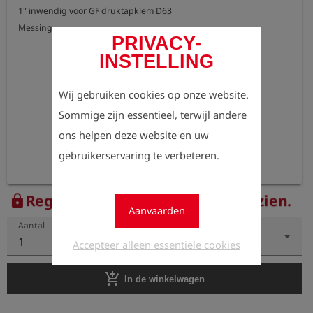
1" inwendig voor GF druktapklem D63

Messing
PRIVACY-
INSTELLING
Wij gebruiken cookies op onze website.
Sommige zijn essentieel, terwijl andere
ons helpen deze website en uw
gebruikerservaring te verbeteren.
Registreer nu om de prijzen te zien.
lock
Aanvaarden
Aantal
1
Accepteer alleen essentiële cookies
add_shopping_cart
In de winkelwagen