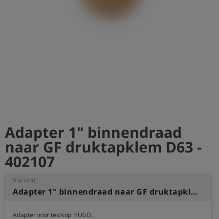
shield
Registratie
Adapter 1" binnendraad
naar GF druktapklem D63 -
402107
Variant:
Adapter 1" binnendraad naar GF druktapklem D63
Adapter voor testkop HUGO, 
