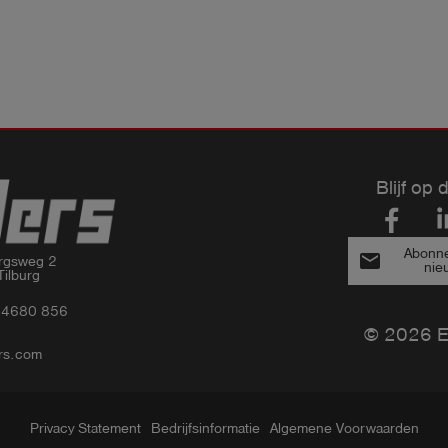
Blijf op 
Abonne
email
rgsweg 2

nie
ilburg
3 4680 856
© 2026 Es
rs.com
Privacy Statement
Bedrijfsinformatie
Algemene Voorwaarden