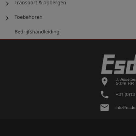
Transport & opbergen
chevron_right
Toebehoren
chevron_right
Bedrijfshandleiding
location_on
J. Asselbe
5026 RR T
phone
+31 (0)1
email
info@esde