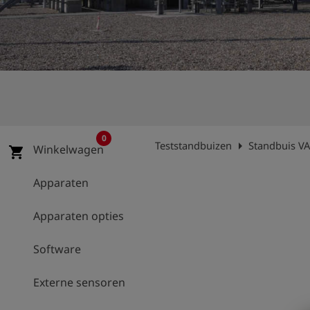
shield
Registratie
0
arrow_right
Teststandbuizen
Standbuis VA
Winkelwagen
shopping_cart
Apparaten
Apparaten opties
Software
Externe sensoren