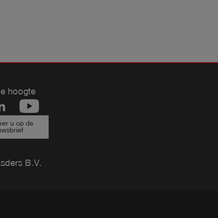
de hoogte
er u op de
uwsbrief
ders B.V.