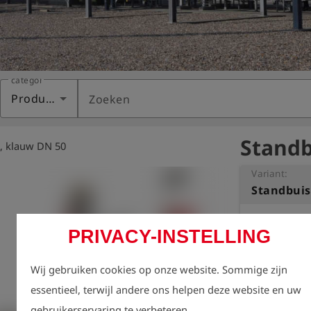
categorie
Producten
Zoeken
Standb
, klauw DN 50
Variant:
Standbuis
Set: standbuis
PRIVACY-INSTELLING
Wij gebruiken cookies op onze website. Sommige zijn
essentieel, terwijl andere ons helpen deze website en uw
gebruikerservaring te verbeteren.