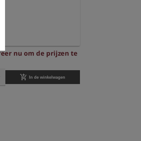
reer nu om de prijzen te
add_shopping_cart
In de winkelwagen