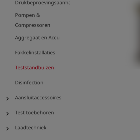
Drukbeproevingsaanhanger
Pompen &
Compressoren
Aggregaat en Accu
Fakkelinstallaties
Teststandbuizen
Disinfection
Aansluitaccessoires
chevron_right
Test toebehoren
chevron_right
Laadtechniek
chevron_right