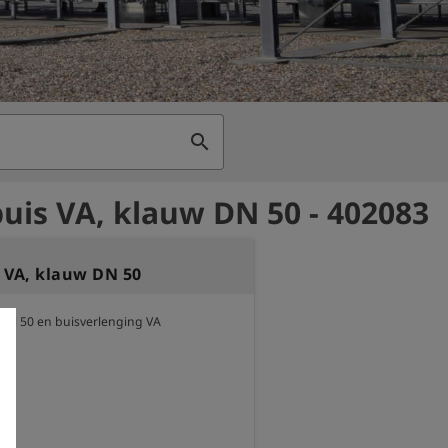
search
uis VA, klauw DN 50 - 402083
 VA, klauw DN 50
 DN 50 en buisverlenging VA