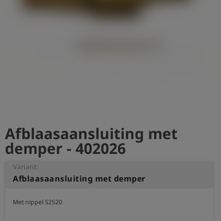
shield
Registratie
Afblaasaansluiting met
demper - 402026
Variant:
Afblaasaansluiting met demper
Met nippel S2520