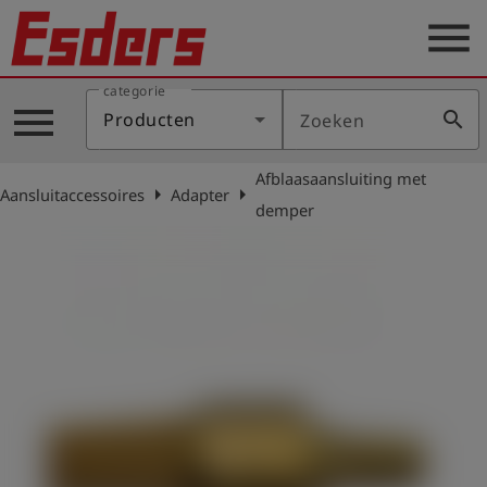
menu
categorie
Sectoren
menu
search
Producten
Zoeken
Blog
Afblaasaansluiting met
Producten
arrow_right
arrow_right
Aansluitaccessoires
Adapter
demper
Support
Esders
Contact
er
Nederlands
account_circle
Login