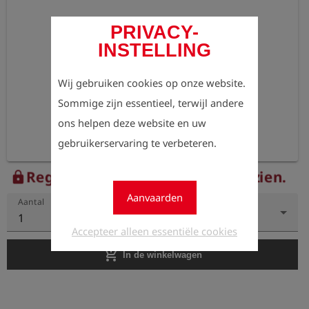
PRIVACY-
INSTELLING
Wij gebruiken cookies op onze website.
Sommige zijn essentieel, terwijl andere
ons helpen deze website en uw
gebruikerservaring te verbeteren.
Registreer nu om de prijzen te zien.
lock
Aanvaarden
Aantal
1
Accepteer alleen essentiële cookies
add_shopping_cart
In de winkelwagen