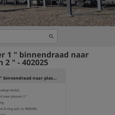
search
r 1 " binnendraad naar
 2 " - 402025
Adapter 1 " binnendraad naar plasson 2 "
estkop HUGO,

 naar plasson 2 " 

ng

e O-ring (art. nr. 900549)
