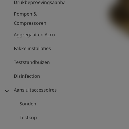
Drukbeproevingsaanhanger
Pompen &
Compressoren
Aggregaat en Accu
Fakkelinstallaties
Teststandbuizen
Disinfection
Aansluitaccessoires
expand_more
Sonden
Testkop