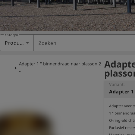
categorie
Producten
Zoeken
Adapte
Adapter 1 " binnendraad naar plasson 2
arrow_right
plasson
"
Variant:
Adapter voor t
1 " binnendraad
O-ring-afdichti
Exclusief reserv