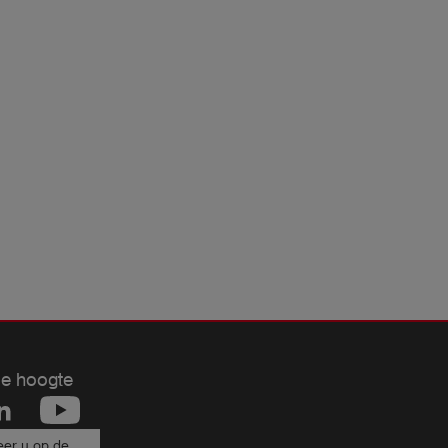
de hoogte
er u op de