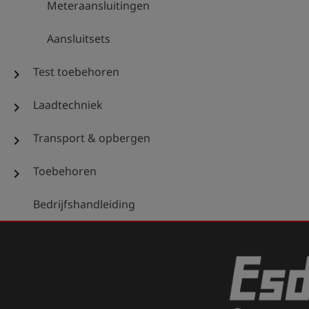
Meteraansluitingen
Aansluitsets
Test toebehoren
chevron_right
Laadtechniek
chevron_right
Transport & opbergen
chevron_right
Toebehoren
chevron_right
Bedrijfshandleiding