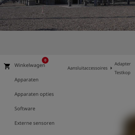
shield
Registratie
0
Adapter
Winkelwagen
shopping_cart
arrow_right
Aansluitaccessoires
Testkop
Apparaten
Apparaten opties
Software
Externe sensoren