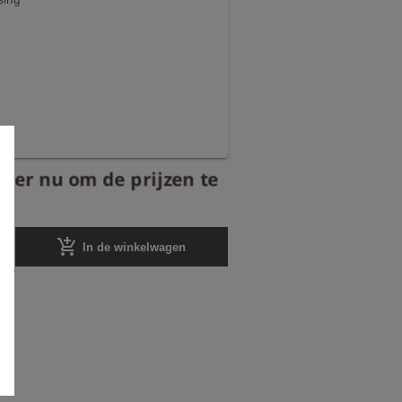
eer nu om de prijzen te
add_shopping_cart
In de winkelwagen