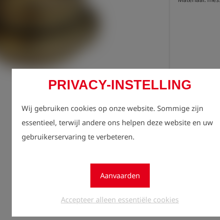
PRIVACY-INSTELLING
Registr
lock
zien.
Wij gebruiken cookies op onze website. Sommige zijn
essentieel, terwijl andere ons helpen deze website en uw
Aantal
gebruikerservaring te verbeteren.
1
Aanvaarden
Accepteer alleen essentiële cookies