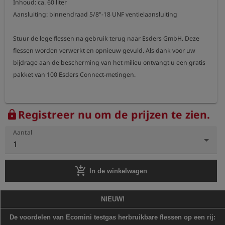
Inhoud: ca. 60 liter

Aansluiting: binnendraad 5/8"-18 UNF ventielaansluiting

Stuur de lege flessen na gebruik terug naar Esders GmbH. Deze 
flessen worden verwerkt en opnieuw gevuld. Als dank voor uw 
bijdrage aan de bescherming van het milieu ontvangt u een gratis 
Registreer nu om de prijzen te zien.
lock
Aantal
1
add_shopping_cart
In de winkelwagen
NIEUW!
De voordelen van Ecomini testgas herbruikbare flessen op een rij: