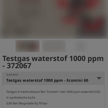
shield
Registratie
Testgas waterstof 1000 ppm
- 372067
Variant:
Testgas waterstof 1000 ppm - Ecomini 60
Testgas in herbruikbare fles "Ecomini" met 1000 ppm waterstof (H2) 
in synthetische lucht.

0,85 liter flesgrootte bij 70 bar
