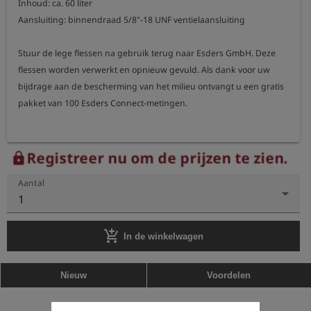
Inhoud: ca. 60 liter

Aansluiting: binnendraad 5/8"-18 UNF ventielaansluiting

Stuur de lege flessen na gebruik terug naar Esders GmbH. Deze 
flessen worden verwerkt en opnieuw gevuld. Als dank voor uw 
bijdrage aan de bescherming van het milieu ontvangt u een gratis 
Registreer nu om de prijzen te zien.
lock
Aantal
1
add_shopping_cart
In de winkelwagen
Nieuw
Voordelen