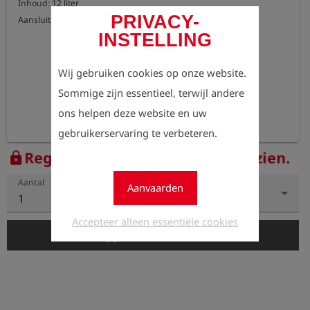
Inhoud: 12 liter

PRIVACY-
Aansluiting: 7/16" buitendraad, EU-ventielaansluiting
INSTELLING
Wij gebruiken cookies op onze website.
Sommige zijn essentieel, terwijl andere
ons helpen deze website en uw
gebruikerservaring te verbeteren.
Registreer nu om de prijzen te zien.
lock
Aantal
Aanvaarden
1
Accepteer alleen essentiële cookies
add_shopping_cart
In de winkelwagen