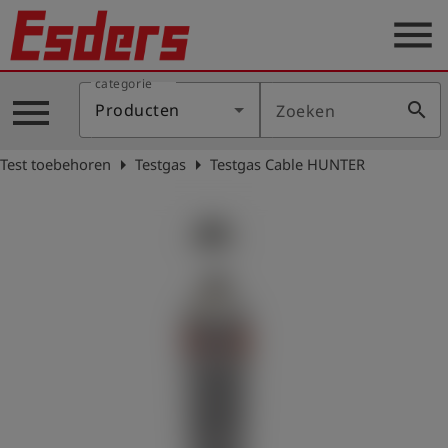
menu
categorie
Sectoren
menu
search
Producten
Zoeken
Blog
arrow_right
arrow_right
Test toebehoren
Testgas
Testgas Cable HUNTER
Producten
Support
Esders
Contact
er
Nederlands
account_circle
Login