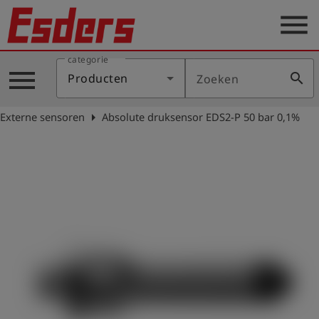
menu
categorie
Sectoren
menu
search
Producten
Zoeken
Blog
arrow_right
Externe sensoren
Absolute druksensor EDS2-P 50 bar 0,1%
Producten
Support
Esders
Contact
er
Nederlands
account_circle
Login