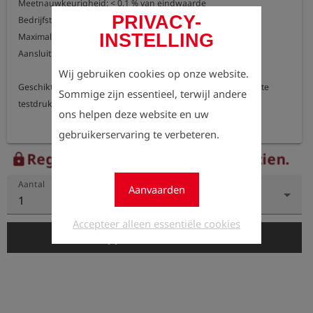
Meetnauwkeurigheid: < 0,1 % van eindwaarde

PRIVACY-
Bedrijfstemperatuur: -20 °C tot +70 °C

INSTELLING
Maximale druk: 70 bar

Aansluiting: buitendraad G 1/4"

Wij gebruiken cookies op onze website.
Geschikt voor druktesten volgens W 400-2 (08/2022) met grote 
Sommige zijn essentieel, terwijl andere
ons helpen deze website en uw
gebruikerservaring te verbeteren.
Registreer nu om de prijzen te zien.
lock
Aantal
Aanvaarden
1
Accepteer alleen essentiële cookies
add_shopping_cart
In de winkelwagen