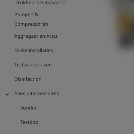
Drukbeproevingsaanhanger
Pompen &
Compressoren
Aggregaat en Accu
Fakkelinstallaties
Teststandbuizen
Disinfection
Aansluitaccessoires
expand_more
Sonden
Testkop