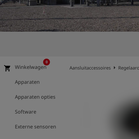
shield
Registratie
0
Winkelwagen
arrow_right
shopping_cart
Aansluitaccessoires
Regelaar
Apparaten
Apparaten opties
Software
Externe sensoren