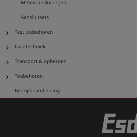
Meteraansluitingen
Aansluitsets
Test toebehoren
chevron_right
Laadtechniek
chevron_right
Transport & opbergen
chevron_right
Toebehoren
chevron_right
Bedrijfshandleiding