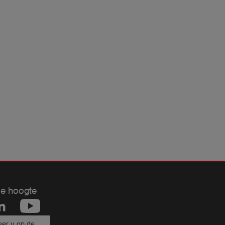
de hoogte
er u op de