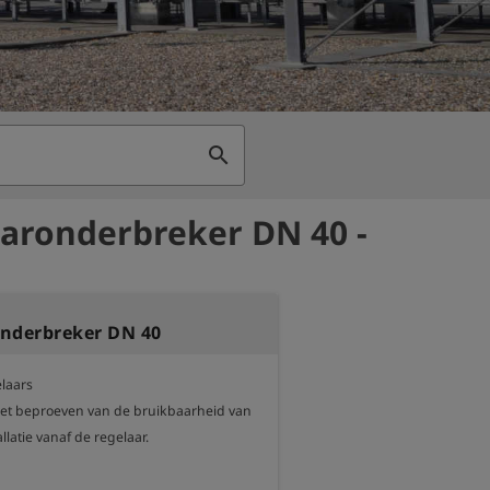
search
aronderbreker DN 40 -
nderbreker DN 40
laars

et beproeven van de bruikbaarheid van 
llatie vanaf de regelaar.