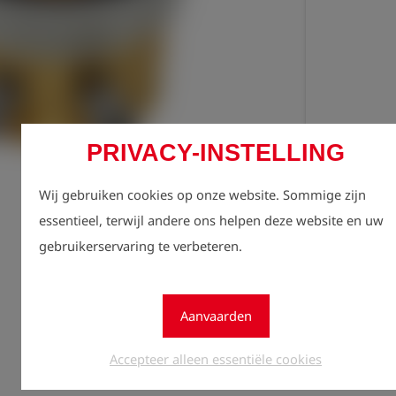
PRIVACY-INSTELLING
Regist
lock
zien.
Wij gebruiken cookies op onze website. Sommige zijn
essentieel, terwijl andere ons helpen deze website en uw
Aantal
gebruikerservaring te verbeteren.
1
Aanvaarden
Accepteer alleen essentiële cookies