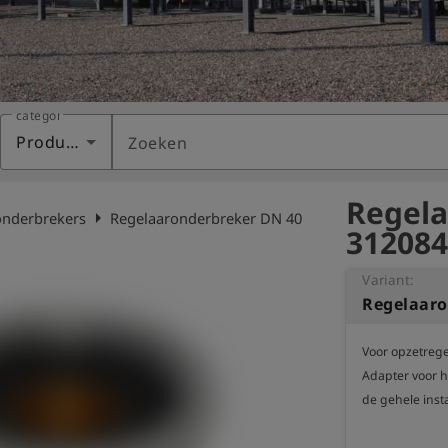
categorie
Producten
Zoeken
Regela
arrow_right
onderbrekers
Regelaaronderbreker DN 40
312084
Variant:
Regelaaro
Voor opzetrege
Adapter voor h
de gehele insta