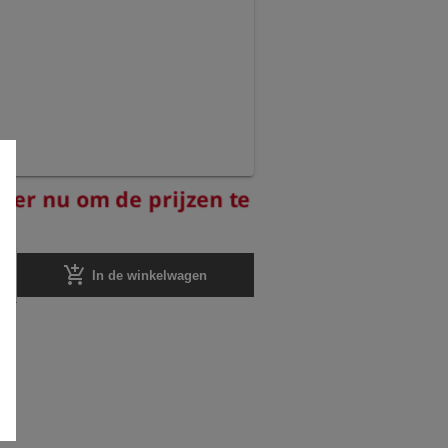
reer nu om de prijzen te
add_shopping_cart
In de winkelwagen