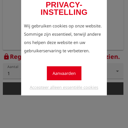
PRIVACY-
INSTELLING
Wij gebruiken cookies op onze website.
Sommige zijn essentieel, terwijl andere
ons helpen deze website en uw
gebruikerservaring te verbeteren.
Registreer nu om de prijzen te zien.
lock
Aantal
1
Aanvaarden
Accepteer alleen essentiële cookies
add_shopping_cart
In de winkelwagen