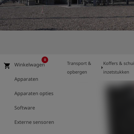
shield
Registratie
0
Transport &
Koffers & sch
Winkelwagen
shopping_cart
arrow_right
opbergen
inzetstukken
Apparaten
Apparaten opties
Software
Externe sensoren