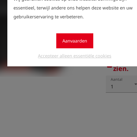
essentieel, terwijl andere ons helpen deze website en uw
gebruikerservaring te verbeteren.
Aanvaarden
Accepteer alleen essentiële cookies
Regist
lock
zien.
Aantal
1