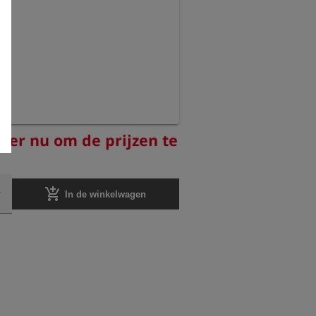
reer nu om de prijzen te
add_shopping_cart
In de winkelwagen