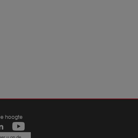
de hoogte
er u op de