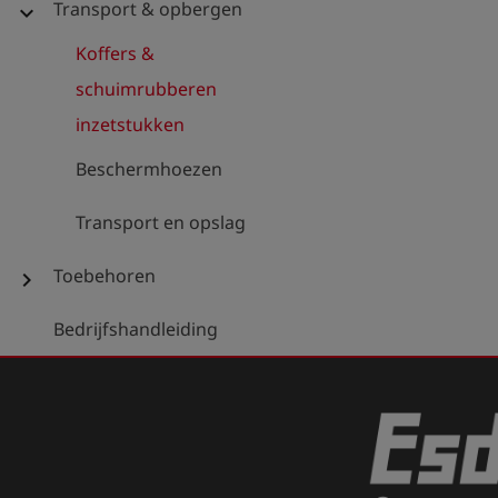
Transport & opbergen
expand_more
Koffers &
schuimrubberen
inzetstukken
Beschermhoezen
Transport en opslag
Toebehoren
chevron_right
Bedrijfshandleiding