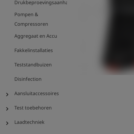
Drukbeproevingsaanhanger
Pompen &
Compressoren
Aggregaat en Accu
Fakkelinstallaties
Teststandbuizen
Disinfection
Aansluitaccessoires
chevron_right
Test toebehoren
chevron_right
Laadtechniek
chevron_right