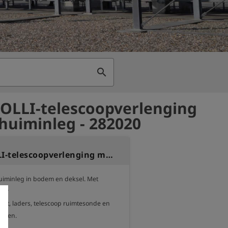
search
 OLLI-telescoopverlenging
huiminleg - 282020
Koffer OLLI-telescoopverlenging met schuiminleg
uiminleg in bodem en deksel. Met 
or

at, laders, telescoop ruimtesonde en 
horen.