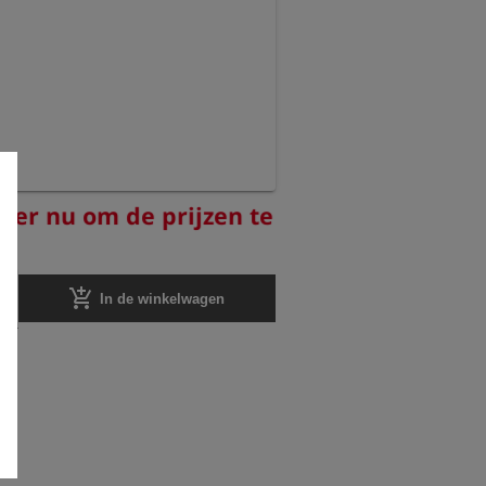
reer nu om de prijzen te
add_shopping_cart
In de winkelwagen