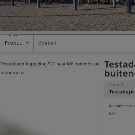
categorie
Producten
Zoeken
Testad
Testadapter koppeling S21 naar M6 buitendraad
ght
buiten
manometer
Variant:
Manometer test
S21