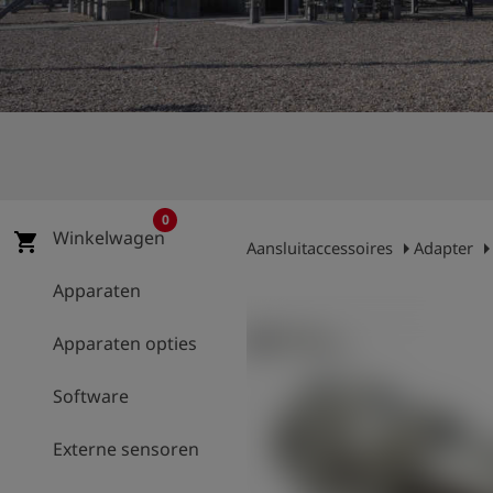
shield
Registratie
0
Winkelwagen
shopping_cart
arrow_right
arrow_ri
Aansluitaccessoires
Adapter
Apparaten
Apparaten opties
Software
Externe sensoren