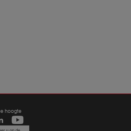
de hoogte
er u op de