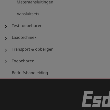
Meteraansluitingen
Aansluitsets
Test toebehoren
chevron_right
Laadtechniek
chevron_right
Transport & opbergen
chevron_right
Toebehoren
chevron_right
Bedrijfshandleiding