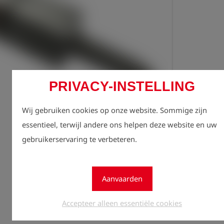
PRIVACY-INSTELLING
Regist
lock
zien.
Wij gebruiken cookies op onze website. Sommige zijn
essentieel, terwijl andere ons helpen deze website en uw
Aantal
gebruikerservaring te verbeteren.
1
Aanvaarden
Accepteer alleen essentiële cookies