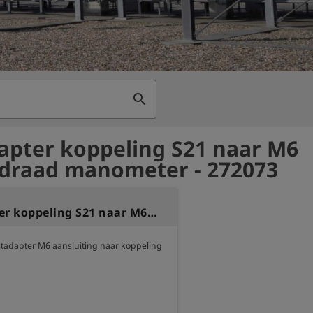
search
apter koppeling S21 naar M6
draad manometer - 272073
Testadapter koppeling S21 naar M6 buitendraad manometer
adapter M6 aansluiting naar koppeling 