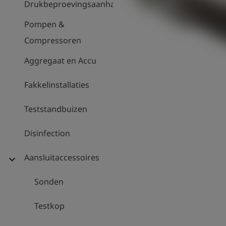
Drukbeproevingsaanhanger
Pompen &
Compressoren
Aggregaat en Accu
Fakkelinstallaties
Teststandbuizen
Disinfection
Aansluitaccessoires
expand_more
Sonden
Testkop