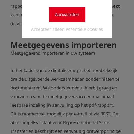
rapporten naar wens aanpassen. Via
Esders Connect
Aanvaarden
kunt u zelfs zelf uw bedrijfslogo en stamgegevens
(bijvoorbeeld adres), in de rapportages invoegen.
Accepteer alleen essentiële cookies
Meetgegevens importeren
Meetgegevens importeren in uw systeem
In het kader van de digitalisering is het noodzakelijk
om de uitgevoerde werkzaamheden zonder hiaten te
documenteren. We ondersteunen u hierbij graag en
voorzien u van de meetgegevens in een machinaal
leesbare indeling in aanvulling op het pdf-rapport.
Dit is momenteel mogelijk per e-mail of via REST. De
afkorting REST staat voor Representational State
Transfer en beschrijft een eenvoudig ontwerpprincipe