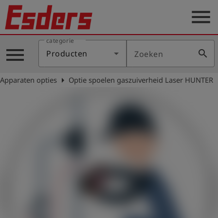
menu
categorie
Sectoren
menu
search
Producten
Zoeken
Blog
arrow_right
Apparaten opties
Optie spoelen gaszuiverheid Laser HUNTER
Producten
Support
Esders
Contact
er
Nederlands
account_circle
Login