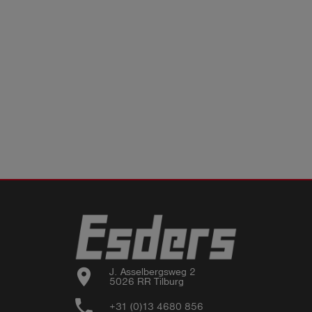
location_on
J. Asselbergsweg 2

5026 RR Tilburg
phone
+31 (0)13 4680 856