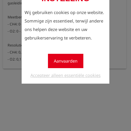
gasleidingen.

Wij gebruiken cookies op onze website.
Meetbereik:

Sommige zijn essentieel, terwijl andere
- CH4: 0 - 100 Vol. %

ons helpen deze website en uw
- O2: 0 - 25 Vol. % (aparte optie)

gebruikerservaring te verbeteren.
Resolutie:

- CH4: 0,1 Vol. %

- O2: 0,1 Vol. %

Aanvaarden
Alleen te bestellen in combinatie met optie beproeving bodemlucht 
Accepteer alleen essentiële cookies