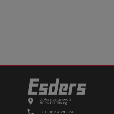
location_on
J. Asselbergsweg 2

5026 RR Tilburg
phone
+31 (0)13 4680 856