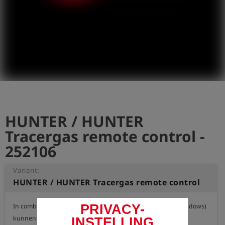
shield
Registratie
HUNTER / HUNTER
Tracergas remote control -
252106
Variant:
HUNTER / HUNTER Tracergas remote control
PRIVACY-
In combinatie met de Esders Connect-app (Android, iOS, Windows) 
kunnen realtime de meetwaarden van het apparaat worden 
INSTELLING