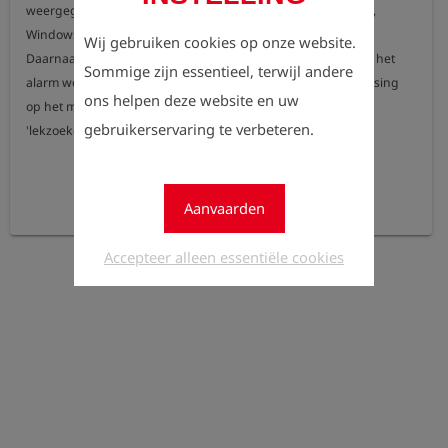
weergegeven op een smartphone, tablet of pc (Android, iOS, 
Windows).

Wij gebruiken cookies op onze website.
Daarnaast kan het nulpunt handmatig worden ingesteld en het 
Sommige zijn essentieel, terwijl andere
alarm worden gedeactiveerd. De functie is alleen van toepassing 
ons helpen deze website en uw
op het menupunt 'bovengronds lekzoeken' (HUNTER) en 
gebruikerservaring te verbeteren.
Aanvaarden
Accepteer alleen essentiële cookies