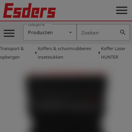
menu
categorie
Sectoren
menu
search
Producten
Zoeken
Blog
Transport &
Koffers & schuimrubberen
Koffer Laser
Producten
arrow_right
arrow_right
opbergen
inzetstukken
HUNTER
Support
Esders
Contact
er
Nederlands
account_circle
Login