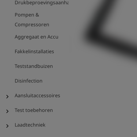
Drukbeproevingsaanhanger
Pompen &
Compressoren
Aggregaat en Accu
Fakkelinstallaties
Teststandbuizen
Disinfection
Aansluitaccessoires
chevron_right
Test toebehoren
chevron_right
Laadtechniek
chevron_right