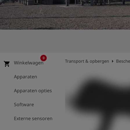
shield
Registratie
0
arrow_right
Transport & opbergen
Besch
Winkelwagen
shopping_cart
Apparaten
Apparaten opties
Software
Externe sensoren