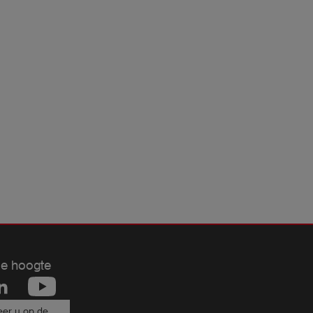
de hoogte
er u op de