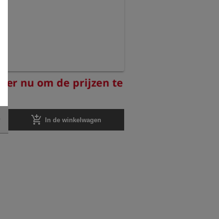
reer nu om de prijzen te
add_shopping_cart
In de winkelwagen