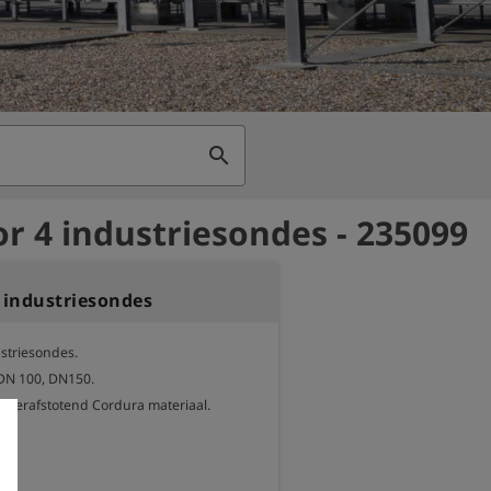
search
or 4 industriesondes - 235099
4 industriesondes
striesondes.

DN 100, DN150.

aterafstotend Cordura materiaal.