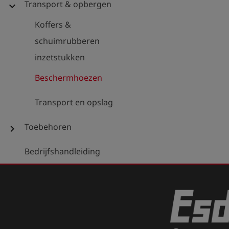
Transport & opbergen
expand_more
Koffers &
schuimrubberen
inzetstukken
Beschermhoezen
Transport en opslag
Toebehoren
chevron_right
Bedrijfshandleiding