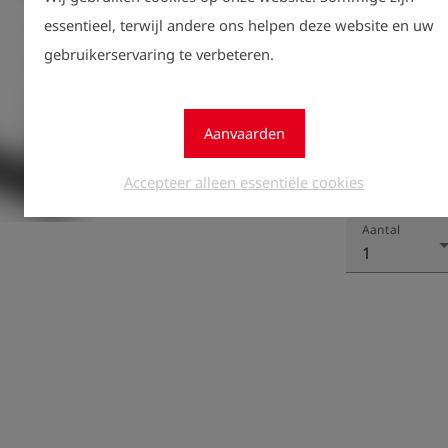
essentieel, terwijl andere ons helpen deze website en uw
gebruikerservaring te verbeteren.
Aanvaarden
Regist
lock
Accepteer alleen essentiële cookies
zien.
Aantal
1