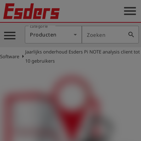
menu
categorie
Sectoren
menu
search
Producten
Zoeken
Blog
Jaarlijks onderhoud Esders Pi NOTE analysis client tot
Producten
arrow_right
Software
10 gebruikers
Support
Esders
Contact
er
Nederlands
account_circle
Login