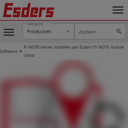
menu
categorie
Sectoren
menu
search
Producten
Zoeken
Blog
Pi NOTE-server instellen per Esders Pi NOTE mobile
Producten
arrow_right
Software
client
Support
Esders
Contact
er
Nederlands
account_circle
Login