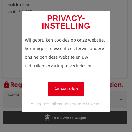
mobile client

PRIVACY-
INSTELLING
Wij gebruiken cookies op onze website.
Sommige zijn essentieel, terwijl andere
ons helpen deze website en uw
gebruikerservaring te verbeteren.
Registreer nu om de prijzen te zien.
lock
Aanvaarden
Aantal
1
Accepteer alleen essentiële cookies
add_shopping_cart
In de winkelwagen