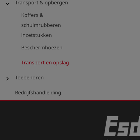
Transport & opbergen
expand_more
Koffers &
schuimrubberen
inzetstukken
Beschermhoezen
Transport en opslag
Toebehoren
chevron_right
Bedrijfshandleiding