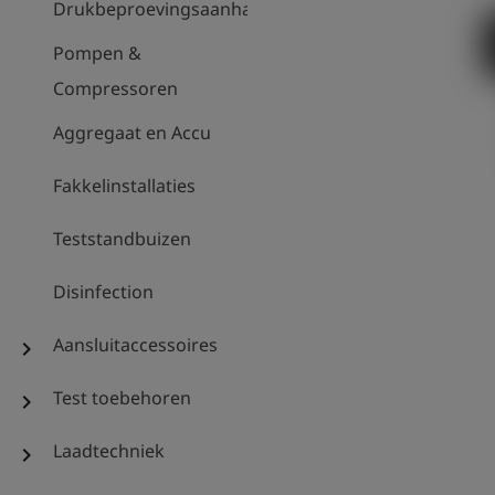
Drukbeproevingsaanhanger
Pompen &
Compressoren
Aggregaat en Accu
Fakkelinstallaties
Teststandbuizen
Disinfection
Aansluitaccessoires
chevron_right
Test toebehoren
chevron_right
Laadtechniek
chevron_right