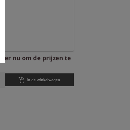
eer nu om de prijzen te
add_shopping_cart
In de winkelwagen