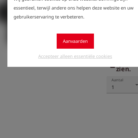
essentieel, terwijl andere ons helpen deze website en uw
gebruikerservaring te verbeteren.
Aanvaarden
Accepteer alleen essentiële cookies
Registr
lock
zien.
Aantal
1