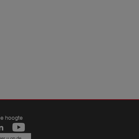
de hoogte
er u op de