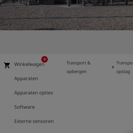
shield
Registratie
0
Transport &
Transpo
Winkelwagen
shopping_cart
arrow_right
opbergen
opslag
Apparaten
Apparaten opties
Software
Externe sensoren