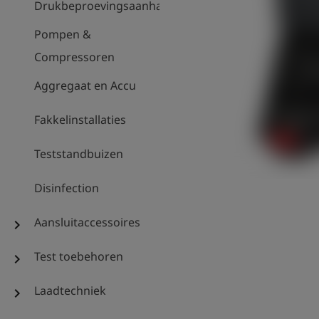
Drukbeproevingsaanhanger
Pompen &
Compressoren
Aggregaat en Accu
Fakkelinstallaties
Teststandbuizen
Disinfection
Aansluitaccessoires
chevron_right
Test toebehoren
chevron_right
Laadtechniek
chevron_right