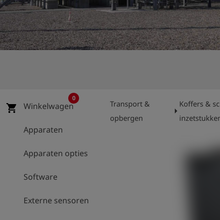
shield
Registratie
0
Transport &
Koffers & 
Winkelwagen
shopping_cart
arrow_right
opbergen
inzetstukke
Apparaten
Apparaten opties
Software
Externe sensoren