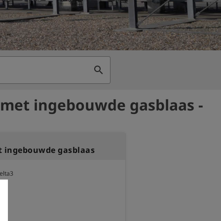
search
 met ingebouwde gasblaas -
t ingebouwde gasblaas