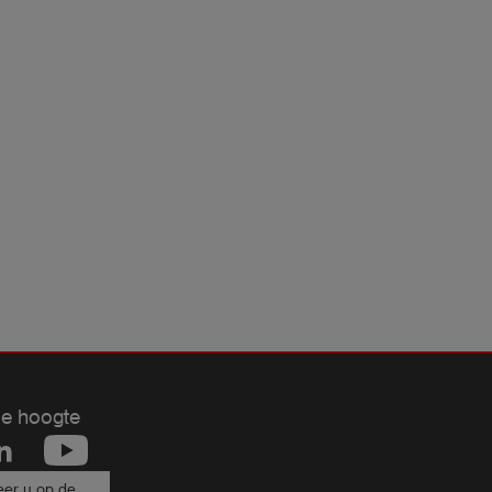
de hoogte
er u op de