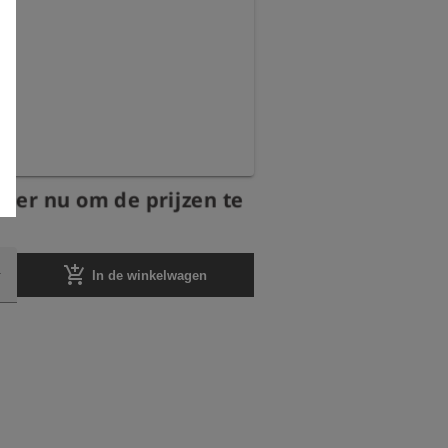
eer nu om de prijzen te
add_shopping_cart
In de winkelwagen