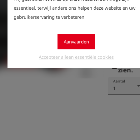
essentieel, terwijl andere ons helpen deze website en uw
gebruikerservaring te verbeteren.
Aanvaarden
Accepteer alleen essentiële cookies
Registr
lock
zien.
Aantal
1