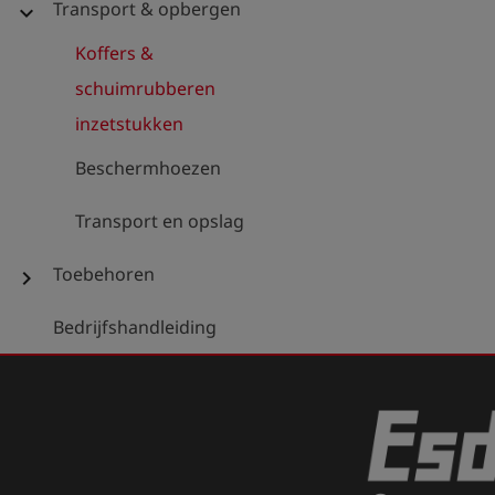
Transport & opbergen
expand_more
Koffers &
schuimrubberen
inzetstukken
Beschermhoezen
Transport en opslag
Toebehoren
chevron_right
Bedrijfshandleiding