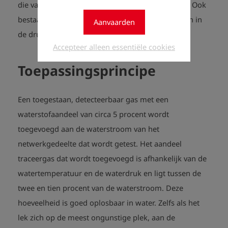
die vaak tot ergernissen van eindgebruikers leidt. Ook
bestaat het risico, dat door infiltratie ziektekiemen in
Aanvaarden
de drukloze leiding binnendringen.
Accepteer alleen essentiële cookies
Toepassingsprincipe
Een toegestaan, detecteerbaar gas met een
waterstofaandeel van circa 5 procent wordt
toegevoegd aan de waterstroom van het
netwerkgedeelte dat wordt getest. Het aandeel
traceergas dat wordt toegevoegd is afhankelijk van de
watertemperatuur en de waterdruk en ligt tussen de
twee en tien procent van de waterstroom. Deze
hoeveelheid is goed oplosbaar in water. Zelfs als het
lek zich op de meest ongunstige plek, aan de