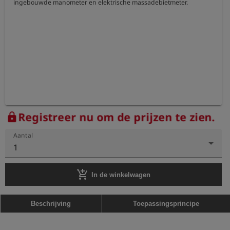
ingebouwde manometer en elektrische massadebietmeter.
Registreer nu om de prijzen te zien.
lock
Aantal
1
add_shopping_cart
In de winkelwagen
Beschrijving
Toepassingsprincipe